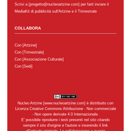
Scrivi a [progetto@nucleoartzine.com] per farti inviare il
MediaKit di pubblicità sull'Artzine e il Trimestrale
COLLABORA
Con
[Artzine]
Con
[Trimestrale]
Con
[Associazione Culturale]
Con
[Sedi]
Nucleo Artzine
[
www.nucleoartzine.com
] è distribuito con
Licenza
Creative Commons Attribuzione - Non commerciale
- Non opere derivate 4.0 Internazionale
.
E' possibile riprodurre i testi presenti nel sito citando
sempre il sito d'origine e l'autore e inserendo il link
all'articolo originale. La collaborazione a questo