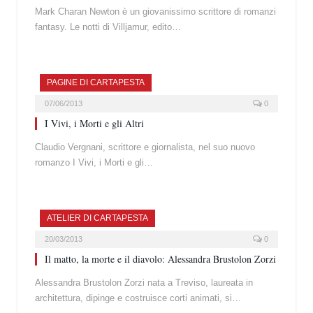
Mark Charan Newton è un giovanissimo scrittore di romanzi
fantasy. Le notti di Villjamur, edito…
PAGINE DI CARTAPESTA
07/06/2013
0
I Vivi, i Morti e gli Altri
Claudio Vergnani, scrittore e giornalista, nel suo nuovo
romanzo I Vivi, i Morti e gli…
ATELIER DI CARTAPESTA
20/03/2013
0
Il matto, la morte e il diavolo: Alessandra Brustolon Zorzi
Alessandra Brustolon Zorzi nata a Treviso, laureata in
architettura, dipinge e costruisce corti animati, si…