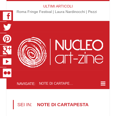
ULTIMI ARTICOLI
Roma Fringe Festival | Laura Nardinocchi | Pezzi
K
R
T
S
E
R
NAVIGATE:
NOTE DI CARTAPESTA
SEI IN:
NOTE DI CARTAPESTA