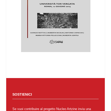
SOSTIENICI
Se vuoi contribuire al progetto Nucleo Artzine invia una