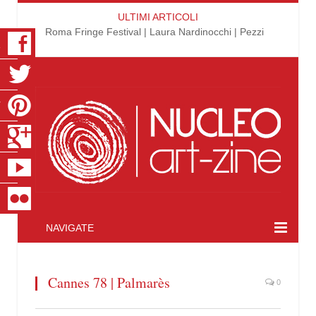
ULTIMI ARTICOLI
Roma Fringe Festival | Laura Nardinocchi | Pezzi
K
R
T
S
E
R
NAVIGATE
Cannes 78 | Palmarès
0