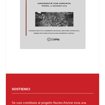
SOSTIENICI
Se vuoi contribuire al progetto Nucleo Artzine invia una