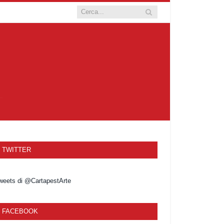
TWITTER
weets di @CartapestArte
FACEBOOK