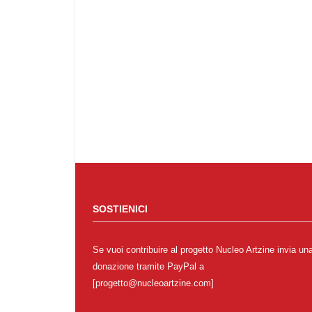
SOSTIENICI
Se vuoi contribuire al progetto Nucleo Artzine invia un
donazione tramite PayPal a
[progetto@nucleoartzine.com]