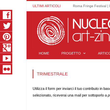
ULTIMI ARTICOLI
Roma Fringe Festival | 
K
R
T
S
HOME
PROGETTO
ARTICO
E
R
TRIMESTRALE
Utilizza il form per inviarci il tuo contributo in 
selezionato, riceverai una mail per sottoporlo a
p