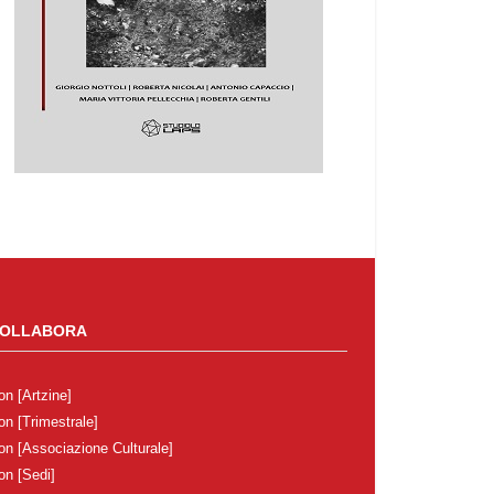
OLLABORA
on
[Artzine]
on
[Trimestrale]
on
[Associazione Culturale]
on
[Sedi]