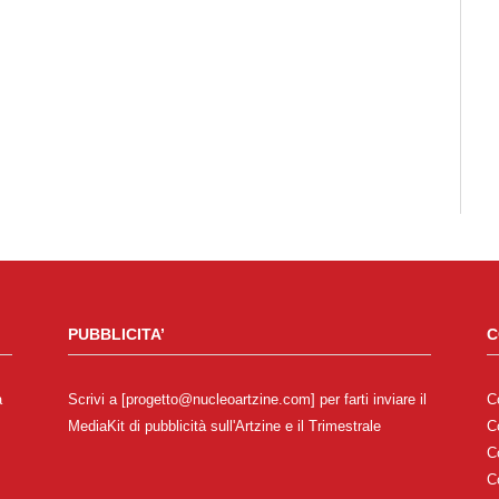
PUBBLICITA’
C
a
Scrivi a [progetto@nucleoartzine.com] per farti inviare il
C
MediaKit di pubblicità sull'Artzine e il Trimestrale
C
C
C