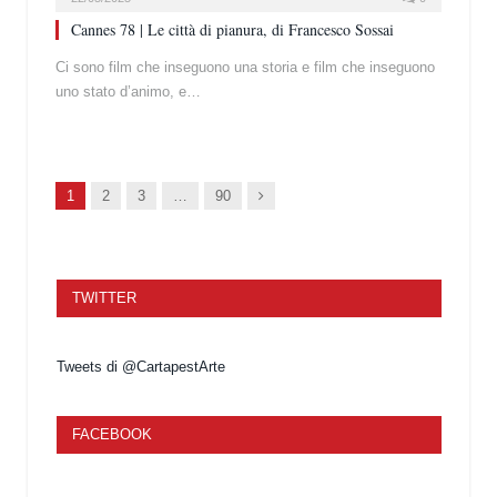
Cannes 78 | Le città di pianura, di Francesco Sossai
Ci sono film che inseguono una storia e film che inseguono
uno stato d’animo, e…
Succ.
1
2
3
…
90
TWITTER
Tweets di @CartapestArte
FACEBOOK