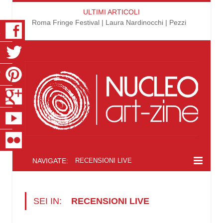
ULTIMI ARTICOLI
Roma Fringe Festival | Laura Nardinocchi | Pezzi
K
R
T
S
E
R
NAVIGATE:
RECENSIONI LIVE
SEI IN:
RECENSIONI LIVE