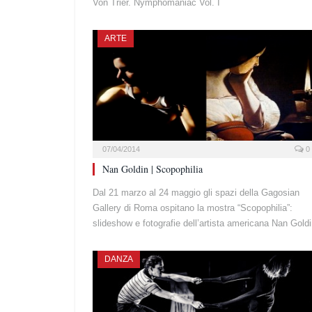
Von Trier. Nymphomaniac Vol. I
ARTE
07/04/2014
0
Nan Goldin | Scopophilia
Dal 21 marzo al 24 maggio gli spazi della Gagosian
Gallery di Roma ospitano la mostra “Scopophilia”:
slideshow e fotografie dell’artista americana Nan Goldi
DANZA