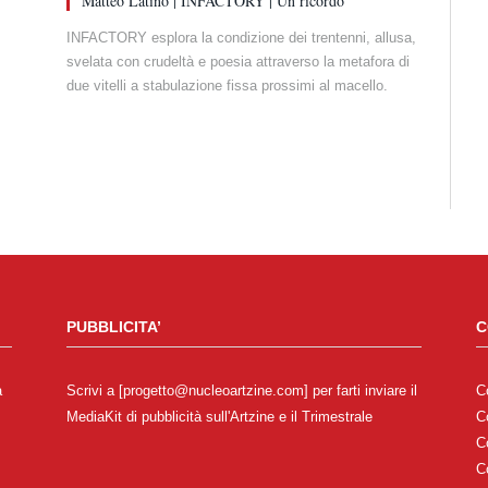
Matteo Latino | INFACTORY | Un ricordo
INFACTORY esplora la condizione dei trentenni, allusa,
svelata con crudeltà e poesia attraverso la metafora di
due vitelli a stabulazione fissa prossimi al macello.
PUBBLICITA’
C
a
Scrivi a [progetto@nucleoartzine.com] per farti inviare il
C
MediaKit di pubblicità sull'Artzine e il Trimestrale
C
C
C