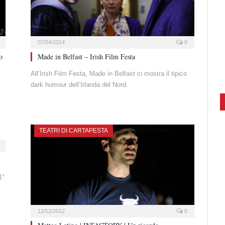
07/04/2014
0
o
Made in Belfast – Irish Film Festa
All’Irish Film Festa, Made in Belfast ci mostra il tipico
dark humour dell’Irlanda del Nord.
TEATRI DI CARTAPESTA
1°
12/12/2012
0