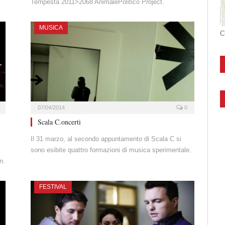
Tempesta 2011>2068 AnimalePolitico Project.
MUSICA
C
07/04/2014
0
Scala C.oncerti
Il 31 marzo, al secondo appuntamento di Scala C si
sono esibite quattro formazioni di musica sperimentale.
n.
FESTIVAL