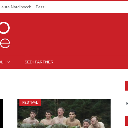
Laura Nardinocchi | Pezzi
LI
SEDI PARTNER
FESTIVAL
T