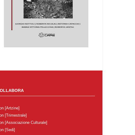
OLLABORA
on
[Artzine]
on
[Trimestrale]
on
[Associazione Culturale]
on
[Sedi]