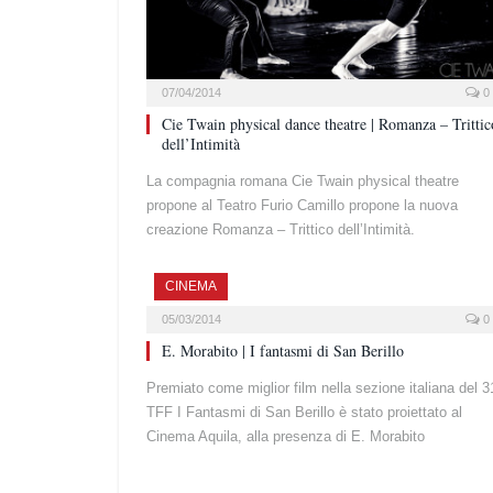
07/04/2014
0
Cie Twain physical dance theatre | Romanza – Trittic
dell’Intimità
La compagnia romana Cie Twain physical theatre
propone al Teatro Furio Camillo propone la nuova
creazione Romanza – Trittico dell’Intimità.
CINEMA
05/03/2014
0
E. Morabito | I fantasmi di San Berillo
Premiato come miglior film nella sezione italiana del 3
TFF I Fantasmi di San Berillo è stato proiettato al
Cinema Aquila, alla presenza di E. Morabito