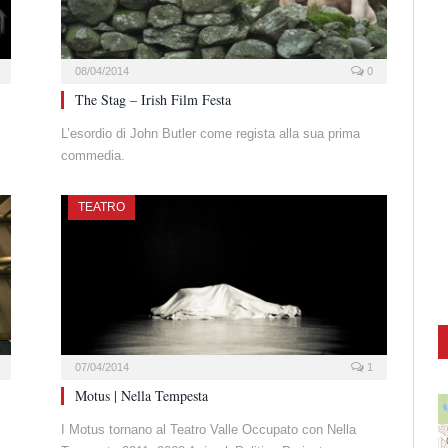
08/04/2014
0
The Stag – Irish Film Festa
L’esordio di John Butler come regista alla sua prima
commedia.
TEATRO
07/04/2014
1
Motus | Nella Tempesta
I Motus tornano al Teatro Valle Occupato con Nella