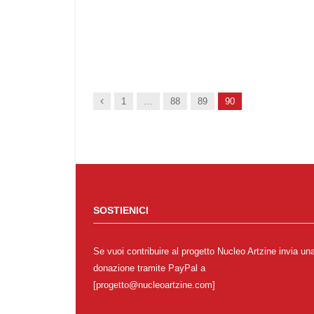
Prec.
1
…
88
89
90
SOSTIENICI
Se vuoi contribuire al progetto Nucleo Artzine invia un
donazione tramite PayPal a
[progetto@nucleoartzine.com]