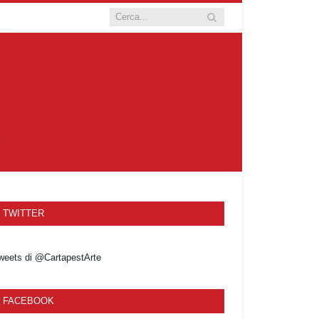
TWITTER
weets di @CartapestArte
FACEBOOK