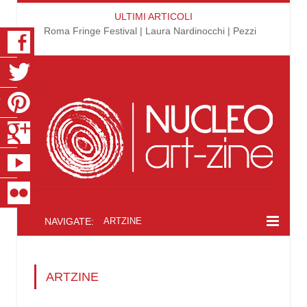
ULTIMI ARTICOLI
Roma Fringe Festival | Laura Nardinocchi | Pezzi
K
R
T
S
E
R
NAVIGATE:
ARTZINE
ARTZINE