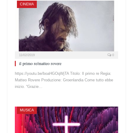
CINEMA
11/02/2019
0
il primo re/matteo rovere
https://youtu.be/boaHGOqWjTA Titolo: Il primo re Regia:
Matteo Rovere Produzione: Groenlandia Come tutto ebbe
inizio. “Grazie…
MUSICA