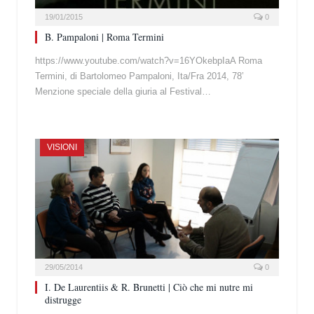
19/01/2015
0
B. Pampaloni | Roma Termini
https://www.youtube.com/watch?v=16YOkebpIaA Roma
Termini, di Bartolomeo Pampaloni, Ita/Fra 2014, 78’
Menzione speciale della giuria al Festival…
VISIONI
29/05/2014
0
I. De Laurentiis & R. Brunetti | Ciò che mi nutre mi
distrugge