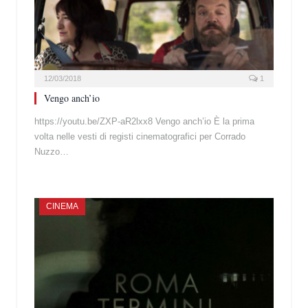
12/03/2018
1
Vengo anch’io
https://youtu.be/ZXP-aR2lxx8 Vengo anch’io È la prima
volta nelle vesti di registi cinematografici per Corrado
Nuzzo…
CINEMA