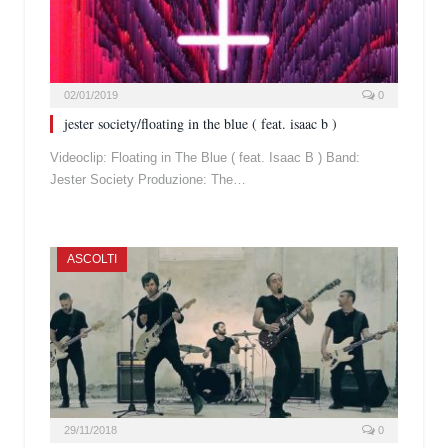
02/01/2019
0
jester society/floating in the blue ( feat. isaac b )
Videoclip: Floating in The Blue ( feat. Isaac B ) Band:
Jester Society Produzione: The…
ASCOLTI
29/11/2018
0