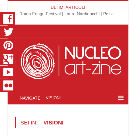
ULTIMI ARTICOLI
Roma Fringe Festival | Laura Nardinocchi | Pezzi
K
R
T
S
E
R
NAVIGATE:
VISIONI
SEI IN:
VISIONI