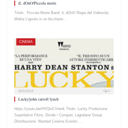
iL dOnO/Piccola morte
Titolo : Piccola Morte Band: iL dOnO Regia del Videoclip:
Midria L’ignoto in un bicchiere…
CINEMA
26/11/2018
0
Lucky/john carroll lynch
https://youtu.be/HVQinCViwnk Titolo: Lucky Produzione:
Superlative Films, Divide / Conquer, Lagralane Group
Distribuzione: Wanted Cinema Evento:…