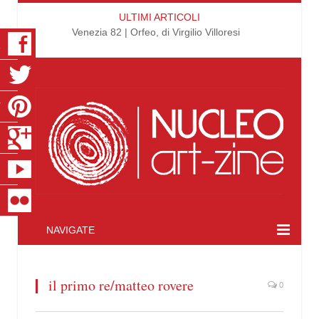
ULTIMI ARTICOLI
Venezia 82 | Orfeo, di Virgilio Villoresi
K
R
T
S
E
R
NAVIGATE
il primo re/matteo rovere
0