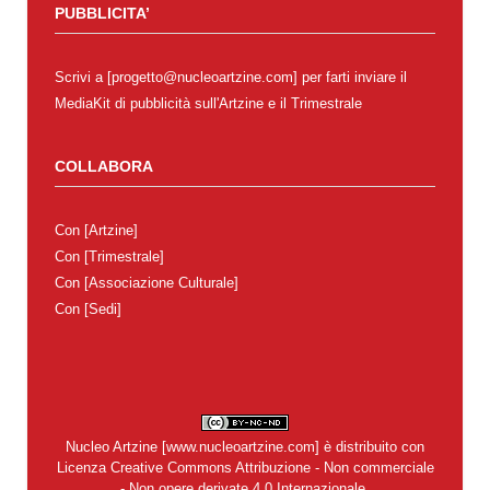
PUBBLICITA’
Scrivi a [progetto@nucleoartzine.com] per farti inviare il
MediaKit di pubblicità sull'Artzine e il Trimestrale
COLLABORA
Con
[Artzine]
Con
[Trimestrale]
Con
[Associazione Culturale]
Con
[Sedi]
Nucleo Artzine
[
www.nucleoartzine.com
] è distribuito con
Licenza
Creative Commons Attribuzione - Non commerciale
- Non opere derivate 4.0 Internazionale
.