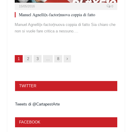
15/05/2016
0
Manuel Agnelli|x-factor|nuova coppia di fatto
Manuel Agnelli|x-factor|nuova coppia di fatto Sia chiaro che
non si vuole fare critica a nessuno.…
Succ.
1
2
3
…
8
TWITTER
Tweets di @CartapestArte
FACEBOOK