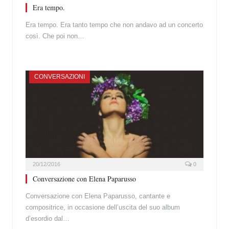
Era tempo.
Era tempo. Era tanto tempo che non andavo ad un concerto
così. Che poi non…
CONVERSAZIONI
20/12/2016
0
Conversazione con Elena Paparusso
Conversazione con Elena Paparusso, cantante e
compositrice, in occasione dell’uscita del suo album
d’esordio dal…