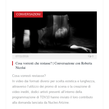
CONVERSAZIONI
07/11/2016
0
Cosa vorresti che restasse? | Conversazione con Roberta
Nicolai
Cosa vorresti restasse?
In video dai formati diversi per scelta estetica e lunghezza,
attraverso l’utilizzo dei promo di scena o la creazione di
video inediti, dodici artisti presenti all’interno della
programmazione di TDV10 hanno inviato il loro contributo
alla domanda lanciata da Nucleo Artzine.