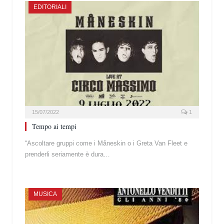
EDITORIALI
15/07/2022
1
Tempo ai tempi
“Ascoltare gruppi come i Måneskin o i Greta Van Fleet e
prenderli seriamente è dura…
MUSICA