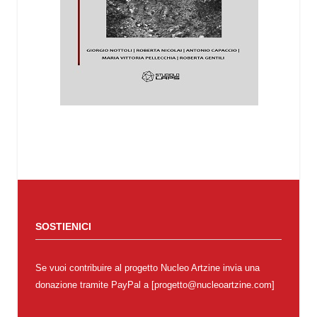
SOSTIENICI
Se vuoi contribuire al progetto Nucleo Artzine invia una
donazione tramite PayPal a [progetto@nucleoartzine.com]