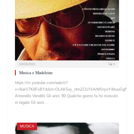
04/03/2022
0
Musica e Madeleine
https://m.youtube.com/watch?
v=8ukV7K8FsBY&list=OLAK5uy_nhnZO1YkArM5nyoY4rtuuGgfV6SB
Antonello Venditti Gli anni ’80 Qualche giorno fa ho ricevuto
in regalo Gli anni…
MUSICA