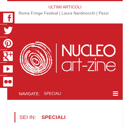
ULTIMI ARTICOLI
Roma Fringe Festival | Laura Nardinocchi | Pezzi
K
R
T
S
E
R
NAVIGATE:
SPECIALI
SEI IN:
SPECIALI