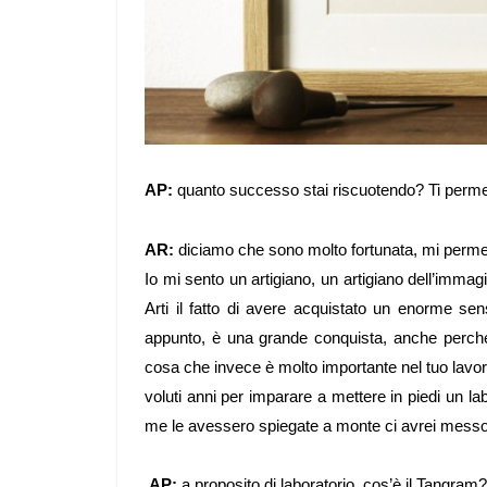
AP:
quanto successo stai riscuotendo? Ti permet
AR:
diciamo che sono molto fortunata, mi permett
Io mi sento un artigiano, un artigiano dell’imma
Arti il fatto di avere acquistato un enorme sen
appunto, è una grande conquista, anche perché 
cosa che invece è molto importante nel tuo lavor
voluti anni per imparare a mettere in piedi un la
me le avessero spiegate a monte ci avrei mess
AP:
a proposito di laboratorio, cos’è il Tangram?