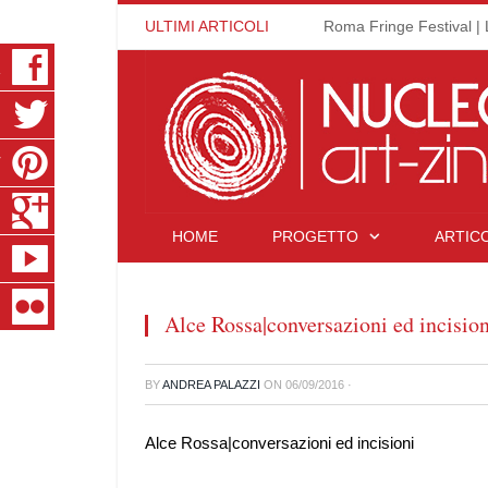
ULTIMI ARTICOLI
Roma Fringe Festival | 
K
R
T
S
HOME
PROGETTO
ARTICO
E
R
Alce Rossa|conversazioni ed incision
BY
ANDREA PALAZZI
ON
06/09/2016
·
Alce Rossa|conversazioni ed incisioni