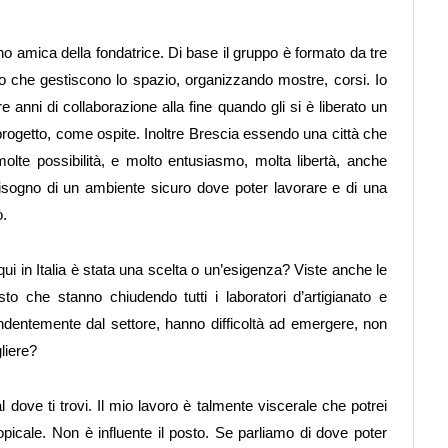
ono amica della fondatrice. Di base il gruppo è formato da tre
o che gestiscono lo spazio, organizzando mostre, corsi. Io
re anni di collaborazione alla fine quando gli si è liberato un
 progetto, come ospite. Inoltre Brescia essendo una città che
molte possibilità, e molto entusiasmo, molta libertà, anche
bisogno di un ambiente sicuro dove poter lavorare e di una
ò.
qui in Italia è stata una scelta o un’esigenza? Viste anche le
sto che stanno chiudendo tutti i laboratori d’artigianato e
ipendentemente dal settore, hanno difficoltà ad emergere, non
liere?
 dove ti trovi. Il mio lavoro è talmente viscerale che potrei
opicale. Non è influente il posto. Se parliamo di dove poter