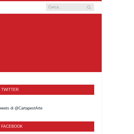
TWITTER
weets di @CartapestArte
FACEBOOK