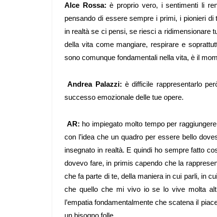
Alce Rossa:
è proprio vero, i sentimenti li r
pensando di essere sempre i primi, i pionieri d
in realtà se ci pensi, se riesci a ridimensionare
della vita come mangiare, respirare e soprattutt
sono comunque fondamentali nella vita, è il mo
Andrea Palazzi:
è difficile rappresentarlo però
successo emozionale delle tue opere.
AR:
ho impiegato molto tempo per raggiungere 
con l’idea che un quadro per essere bello dove
insegnato in realtà. E quindi ho sempre fatto cos
dovevo fare, in primis capendo che la rapprese
che fa parte di te, della maniera in cui parli, in cu
che quello che mi vivo io se lo vive molta altr
l’empatia fondamentalmente che scatena il piace
un bisogno folle.