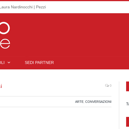
Laura Nardinocchi | Pezzi
LI
SEDI PARTNER
i
0
ARTE
,
CONVERSAZIONI
T