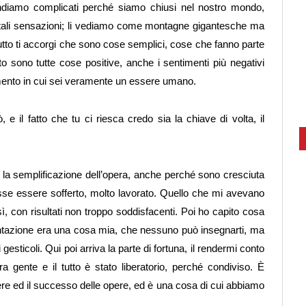
endiamo complicati perché siamo chiusi nel nostro mondo,
i tali sensazioni; li vediamo come montagne gigantesche ma
 tutto ti accorgi che sono cose semplici, cose che fanno parte
o sono tutte cose positive, anche i sentimenti più negativi
mento in cui sei veramente un essere umano.
, e il fatto che tu ci riesca credo sia la chiave di volta, il
la semplificazione dell’opera, anche perché sono cresciuta
sse essere sofferto, molto lavorato. Quello che mi avevano
ì, con risultati non troppo soddisfacenti. Poi ho capito cosa
ntazione era una cosa mia, che nessuno può insegnarti, ma
i gesticoli. Qui poi arriva la parte di fortuna, il rendermi conto
a gente e il tutto è stato liberatorio, perché condiviso. È
re ed il successo delle opere, ed è una cosa di cui abbiamo