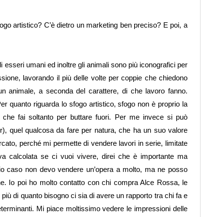
ogo artistico? C’è dietro un marketing ben preciso? E poi, a
i esseri umani ed inoltre gli animali sono più iconografici per
ione, lavorando il più delle volte per coppie che chiedono
 un animale, a seconda del carattere, di che lavoro fanno.
r quanto riguarda lo sfogo artistico, sfogo non è proprio la
 che fai soltanto per buttare fuori. Per me invece si può
dr), quel qualcosa da fare per natura, che ha un suo valore
rcato, perché mi permette di vendere lavori in serie, limitate
a calcolata se ci vuoi vivere, direi che è importante ma
 mio caso non devo vendere un’opera a molto, ma ne posso
e. Io poi ho molto contatto con chi compra Alce Rossa, le
iù di quanto bisogno ci sia di avere un rapporto tra chi fa e
erminanti. Mi piace moltissimo vedere le impressioni delle