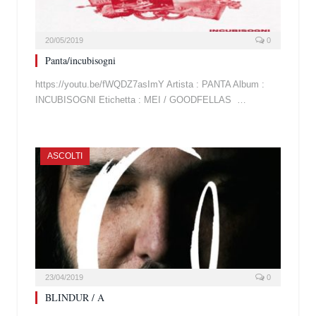
20/05/2019
0
Panta/incubisogni
https://youtu.be/fWQDZ7asImY Artista : PANTA Album :
INCUBISOGNI Etichetta : MEI / GOODFELLAS …
ASCOLTI
23/04/2019
0
BLINDUR / A