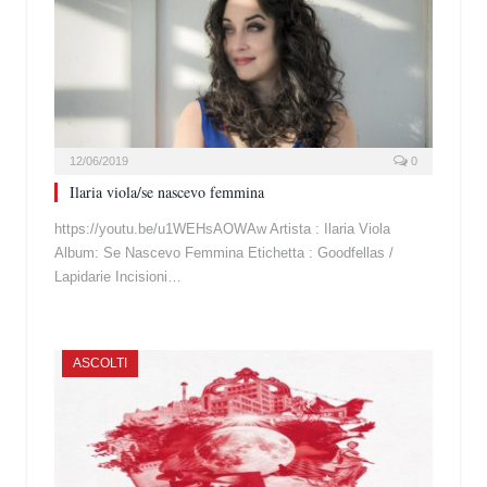
12/06/2019
0
Ilaria viola/se nascevo femmina
https://youtu.be/u1WEHsAOWAw Artista : Ilaria Viola
Album: Se Nascevo Femmina Etichetta : Goodfellas /
Lapidarie Incisioni…
ASCOLTI