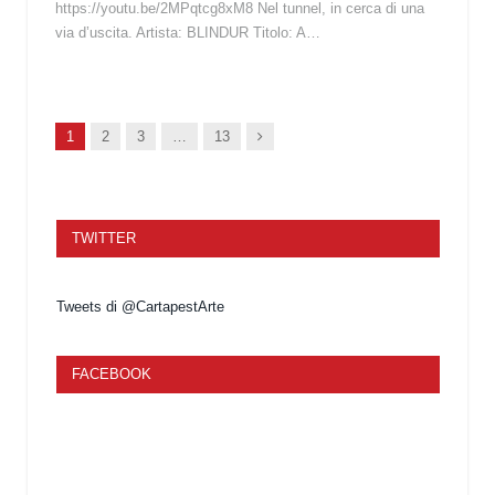
https://youtu.be/2MPqtcg8xM8 Nel tunnel, in cerca di una
via d’uscita. Artista: BLINDUR Titolo: A…
Succ.
1
2
3
…
13
TWITTER
Tweets di @CartapestArte
FACEBOOK