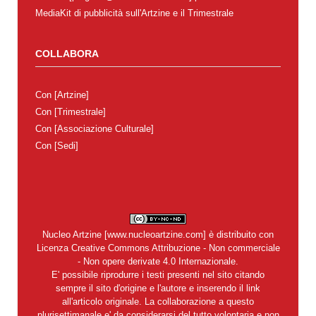
MediaKit di pubblicità sull'Artzine e il Trimestrale
COLLABORA
Con
[Artzine]
Con
[Trimestrale]
Con
[Associazione Culturale]
Con
[Sedi]
Nucleo Artzine
[
www.nucleoartzine.com
] è distribuito con
Licenza
Creative Commons Attribuzione - Non commerciale
- Non opere derivate 4.0 Internazionale
.
E' possibile riprodurre i testi presenti nel sito citando
sempre il sito d'origine e l'autore e inserendo il link
all'articolo originale. La collaborazione a questo
plurisettimanale e' da considerarsi del tutto volontaria e non