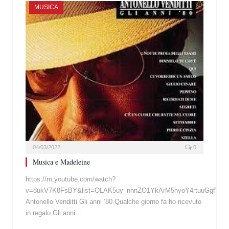
MUSICA
04/03/2022
0
Musica e Madeleine
https://m.youtube.com/watch?
v=8ukV7K8FsBY&list=OLAK5uy_nhnZO1YkArM5nyoY4rtuuGgfV6SB
Antonello Venditti Gli anni ’80 Qualche giorno fa ho ricevuto
in regalo Gli anni…