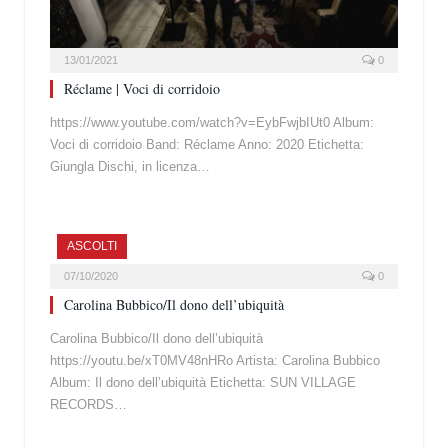
13/01/2021
0
Réclame | Voci di corridoio
https://www.youtube.com/watch?v=EybFwjbIUt0 Album:
Voci di corridoio Band: Réclame Anno: 2020 Etichetta:
Giungla Dischi, in licenza…
ASCOLTI
07/10/2020
0
Carolina Bubbico/Il dono dell’ubiquità
Carolina Bubbico/Il dono dell’ubiquità
https://youtu.be/xT0MV48nHRo Artista: Carolina Bubbico
Album: Il dono dell’ubiquità Etichetta: SUN VILLAGE
RECORDS…