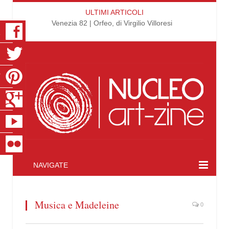
ULTIMI ARTICOLI
Venezia 82 | Orfeo, di Virgilio Villoresi
K
R
T
S
E
R
NAVIGATE
Musica e Madeleine
0