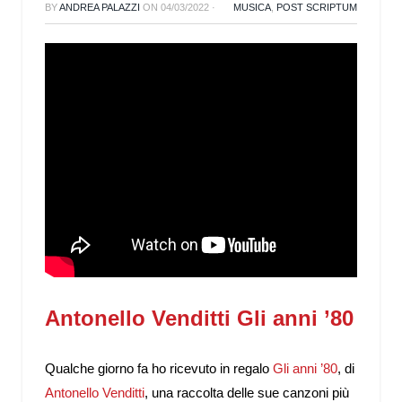
BY
ANDREA PALAZZI
ON
04/03/2022
·
MUSICA
,
POST SCRIPTUM
Antonello Venditti Gli anni ’80
Qualche giorno fa ho ricevuto in regalo
Gli anni ’80
, di
Antonello Venditti
, una raccolta delle sue canzoni più