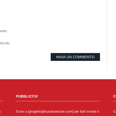
mento.
rticolo.
PUBBLICITA’
C
a
Scrivi a [progetto@nucleoartzine.com] per farti inviare il
C