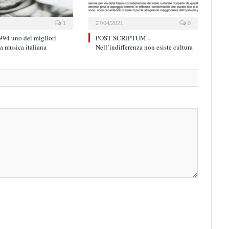
1
27/04/2021
0
994 uno dei migliori
POST SCRIPTUM –
la musica italiana
Nell’indifferenza non esiste cultura