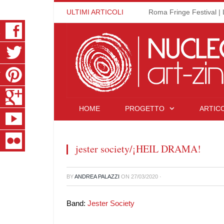
ULTIMI ARTICOLI
Roma Fringe Festival | 
K
R
T
S
HOME
PROGETTO
ARTICO
E
R
jester society/¡HEIL DRAMA!
BY
ANDREA PALAZZI
ON
27/03/2020
·
Band:
Jester Society