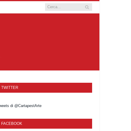
TWITTER
weets di @CartapestArte
FACEBOOK