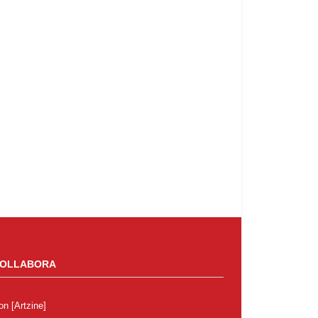
OLLABORA
on
[Artzine]