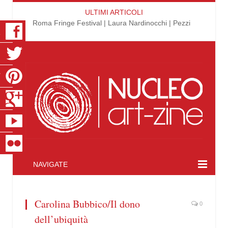
ULTIMI ARTICOLI
Roma Fringe Festival | Laura Nardinocchi | Pezzi
K
R
T
S
E
R
NAVIGATE
Carolina Bubbico/Il dono
0
dell’ubiquità