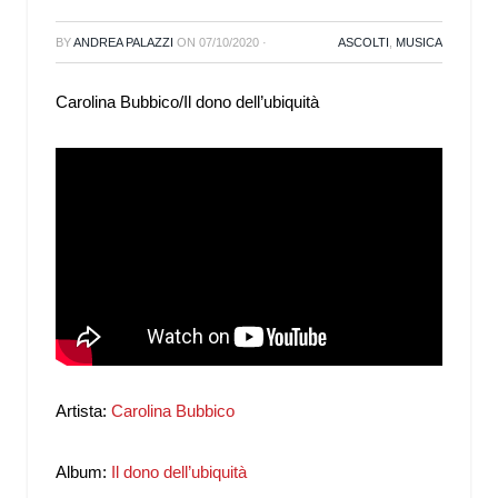
BY
ANDREA PALAZZI
ON
07/10/2020
·
ASCOLTI
,
MUSICA
Carolina Bubbico/Il dono dell’ubiquità
Artista:
Carolina Bubbico
Album:
Il dono dell’ubiquità