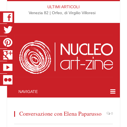
ULTIMI ARTICOLI
Venezia 82 | Orfeo, di Virgilio Villoresi
K
R
T
S
E
R
NAVIGATE
Conversazione con Elena Paparusso
0