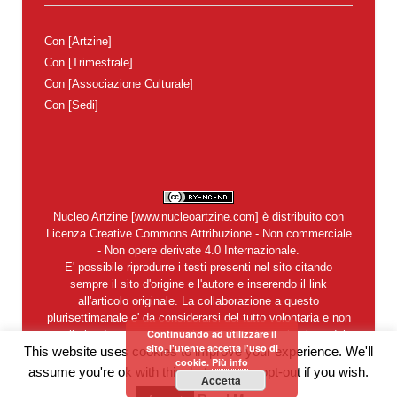
Con
[Artzine]
Con
[Trimestrale]
Con
[Associazione Culturale]
Con
[Sedi]
Nucleo Artzine
[
www.nucleoartzine.com
] è distribuito con
Licenza
Creative Commons Attribuzione - Non commerciale
- Non opere derivate 4.0 Internazionale
.
E' possibile riprodurre i testi presenti nel sito citando
sempre il sito d'origine e l'autore e inserendo il link
all'articolo originale. La collaborazione a questo
plurisettimanale e' da considerarsi del tutto volontaria e non
Continuando ad utilizzare il
retribuita. In nessun caso si garantisce la restituzione dei
sito, l'utente accetta l'uso di
This website uses cookies to improve your experience. We'll
materiali inviati alla redazione. Del contenuto degli articoli e
cookie.
Più info
degli annunci pubblicitari sono legalmente responsabili i
assume you're ok with this, but you can opt-out if you wish.
Accetta
singoli autori.