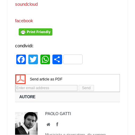
soundcloud
facebook
condividi:
Facebook
Twitter
WhatsApp
Share
Send article as PDF
AUTORE
PAOLO GATTI
Website
Facebook
Musicista e ricercatore, da sempre