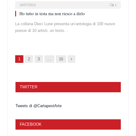
18/07/2013
1
Ho tutto in testa ma non riesco a dirlo
La collana Dieci Lune presenta un’antologia di 100 nuove
poesie di 10 artisti, un testo…
Succ.
1
2
3
…
16
TWITTER
Tweets di @CartapestArte
FACEBOOK