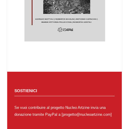
SOSTIENICI
Se vuoi contribuire al progetto Nucleo Artzine invia una
donazione tramite PayPal a [progetto@nucleoartzine.com]