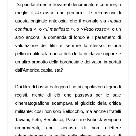
Si può facilmente trovare il denominatore comune, o
meglio il
filo
rosso
che percorre le recensioni di
questa originale antologia: che il giornale sia ‹‹
Lotta
continua
››, o
‹‹Il manifesto
››, o
‹‹Vedo rosso
››, o un
altro ancora, la domanda di fondo e il parametro di
valutazione del film è sempre lo stesso: è una
pellicola utile alla causa della lotta di classe oppure è
un altro prodotto della borghesia e dei valori importati
dall’America capitalista?
Dai film di bassa categoria fino ai capolavori di grandi
registi, niente di ciò che passava per le sale
cinematografiche scampava al giudizio della critica
militante: così non solo Bellocchio, ma anche i fratelli
Taviani, Petri, Bertolucci, Pasolini e Kubrick vengono
rimproverati, con l’accusa di non riflettere
adeguatamente la realtà della classe operaia o di