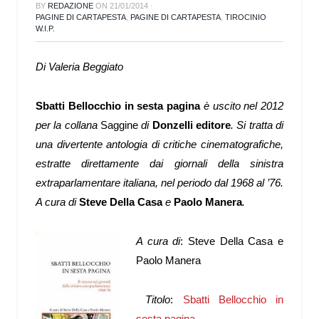
BY
REDAZIONE
ON
21/01/2014
·
PAGINE DI CARTAPESTA
,
PAGINE DI CARTAPESTA
,
TIROCINIO
W.I.P.
Di Valeria Beggiato
Sbatti Bellocchio in sesta pagina
è uscito nel 2012
per la collana
Saggine
di
Donzelli editore
. Si tratta di
u
na divertente antologia di critiche cinematografiche,
estratte direttamente dai giornali della sinistra
extraparlamentare italiana, nel periodo dal 1968 al ’76.
A cura di
Steve Della Casa
e
Paolo Manera
.
A c
ura di
: Steve Della Casa e
Paolo Manera
Titolo
:
Sbatti Bellocchio in
sesta pagina