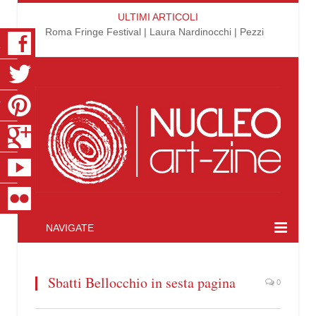
ULTIMI ARTICOLI
Roma Fringe Festival | Laura Nardinocchi | Pezzi
K
R
T
S
E
R
NAVIGATE
Sbatti Bellocchio in sesta pagina
0