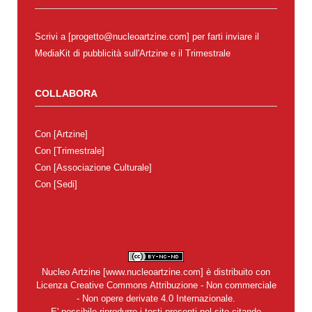
Scrivi a [progetto@nucleoartzine.com] per farti inviare il
MediaKit di pubblicità sull'Artzine e il Trimestrale
COLLABORA
Con
[Artzine]
Con
[Trimestrale]
Con
[Associazione Culturale]
Con
[Sedi]
Nucleo Artzine
[
www.nucleoartzine.com
] è distribuito con
Licenza
Creative Commons Attribuzione - Non commerciale
- Non opere derivate 4.0 Internazionale
.
E' possibile riprodurre i testi presenti nel sito citando