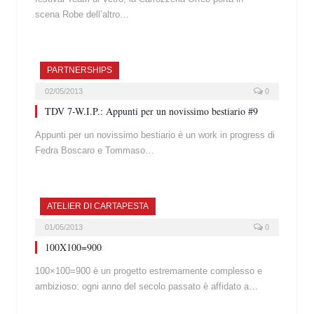
scena Robe dell’altro…
PARTNERSHIPS
02/05/2013
0
TDV 7-W.I.P.: Appunti per un novissimo bestiario #9
Appunti per un novissimo bestiario è un work in progress di
Fedra Boscaro e Tommaso…
ATELIER DI CARTAPESTA
01/05/2013
0
100X100=900
100×100=900 è un progetto estremamente complesso e
ambizioso: ogni anno del secolo passato è affidato a…