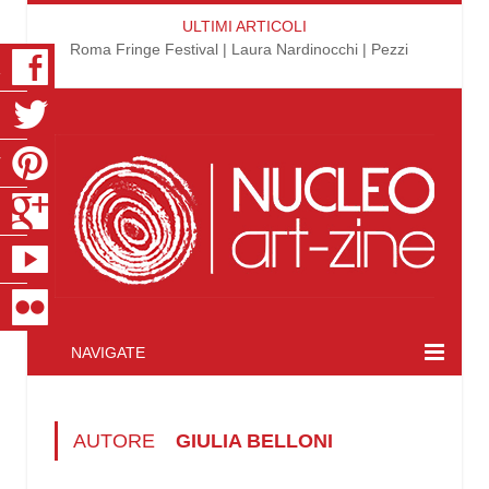
ULTIMI ARTICOLI
Roma Fringe Festival | Laura Nardinocchi | Pezzi
K
R
T
S
E
R
NAVIGATE
AUTORE
GIULIA BELLONI