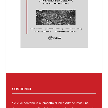
SOSTIENICI
Se vuoi contribuire al progetto Nucleo Artzine invia una