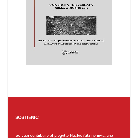
SOSTIENICI
Se vuoi contribuire al progetto Nucleo Artzine invia una