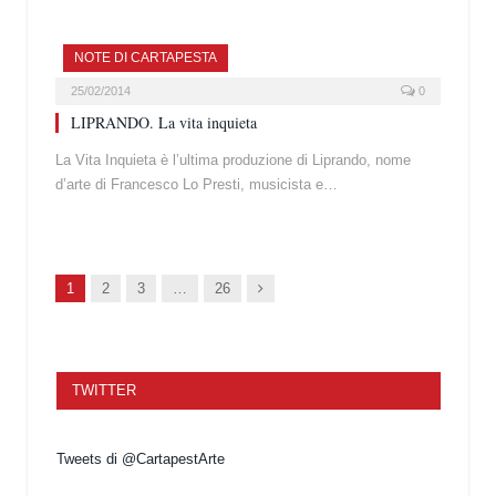
NOTE DI CARTAPESTA
25/02/2014
0
LIPRANDO. La vita inquieta
La Vita Inquieta è l’ultima produzione di Liprando, nome
d’arte di Francesco Lo Presti, musicista e…
Succ.
1
2
3
…
26
TWITTER
Tweets di @CartapestArte