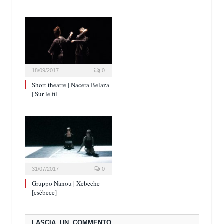
18/09/2017
0
Short theatre | Nacera Belaza
| Sur le fil
31/07/2017
0
Gruppo Nanou | Xebeche
[csèbece]
LASCIA UN COMMENTO