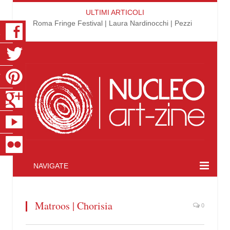
ULTIMI ARTICOLI
Roma Fringe Festival | Laura Nardinocchi | Pezzi
K
R
T
S
E
R
NAVIGATE
Matroos | Chorisia
0