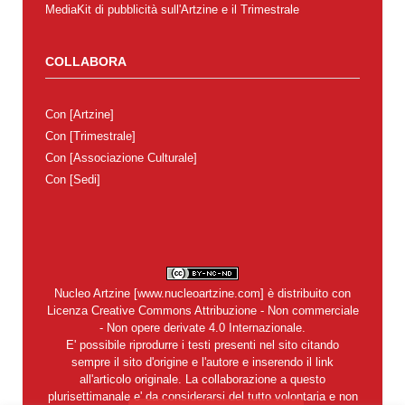
MediaKit di pubblicità sull'Artzine e il Trimestrale
COLLABORA
Con
[Artzine]
Con
[Trimestrale]
Con
[Associazione Culturale]
Con
[Sedi]
Nucleo Artzine
[
www.nucleoartzine.com
] è distribuito con
Licenza
Creative Commons Attribuzione - Non commerciale
- Non opere derivate 4.0 Internazionale
.
E' possibile riprodurre i testi presenti nel sito citando
sempre il sito d'origine e l'autore e inserendo il link
all'articolo originale. La collaborazione a questo
plurisettimanale e' da considerarsi del tutto volontaria e non