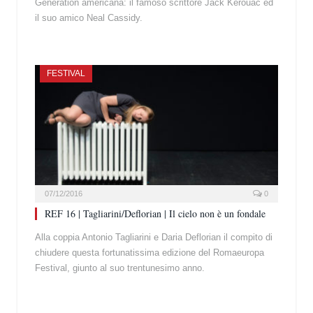
Generation americana: il famoso scrittore Jack Kerouac ed
il suo amico Neal Cassidy.
FESTIVAL
07/12/2016
0
REF 16 | Tagliarini/Deflorian | Il cielo non è un fondale
Alla coppia Antonio Tagliarini e Daria Deflorian il compito di
chiudere questa fortunatissima edizione del Romaeuropa
Festival, giunto al suo trentunesimo anno.