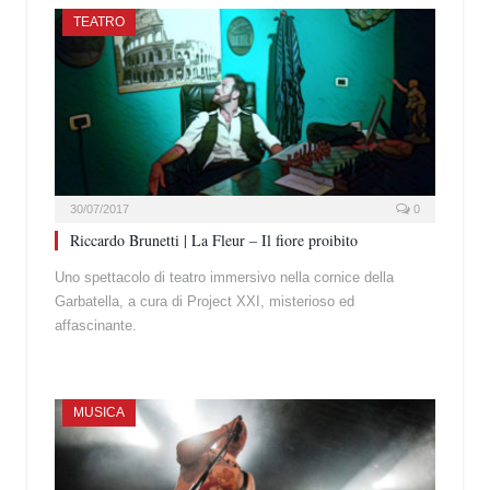
TEATRO
30/07/2017
0
Riccardo Brunetti | La Fleur – Il fiore proibito
Uno spettacolo di teatro immersivo nella cornice della
Garbatella, a cura di Project XXI, misterioso ed
affascinante.
MUSICA