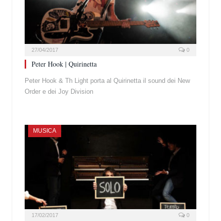
27/04/2017
0
Peter Hook | Quirinetta
Peter Hook & Th Light porta al Quirinetta il sound dei New
Order e dei Joy Division
MUSICA
17/02/2017
0