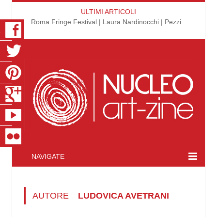
ULTIMI ARTICOLI
Roma Fringe Festival | Laura Nardinocchi | Pezzi
K
R
T
S
E
R
NAVIGATE
AUTORE
LUDOVICA AVETRANI