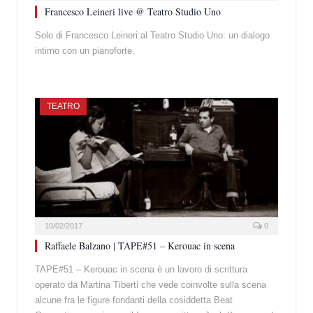
Francesco Leineri live @ Teatro Studio Uno
Solo di Francesco Leineri al Teatro Studio Uno: un dialogo
intimo con un pianoforte.
TEATRO
10/02/2017
0
Raffaele Balzano | TAPE#51 – Kerouac in scena
TAPE#51 – Kerouac in scena è un lavoro di scrittura
operato da Martina Tiberti che vede coinvolte sulla scena
alcune fra le figure fondanti della cosiddetta Beat