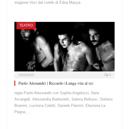
stagione Voci dal cortile di Edna Mazya
TEATRO
22/02/2018
0
Paolo Alessandri | Riccardo (Lunga vita al re)
regia Paolo Alessandri con Sophia Angelozzi, Ilaria
Arcangeli, Alessandra Barbonetti, Selena Bellussi, Stefano
Bramini, Lucrezia Coletti, Daniele Flamini, Eleonora La
Pegna,…