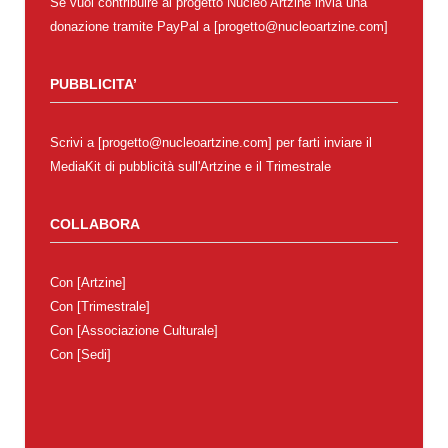
Se vuoi contribuire al progetto Nucleo Artzine invia una
donazione tramite PayPal a [progetto@nucleoartzine.com]
PUBBLICITA’
Scrivi a [progetto@nucleoartzine.com] per farti inviare il
MediaKit di pubblicità sull'Artzine e il Trimestrale
COLLABORA
Con
[Artzine]
Con
[Trimestrale]
Con
[Associazione Culturale]
Con
[Sedi]