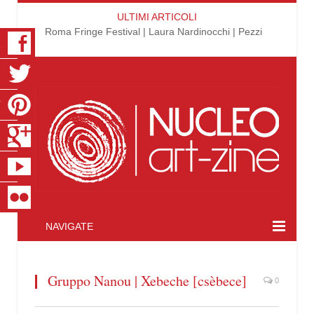
ULTIMI ARTICOLI
Roma Fringe Festival | Laura Nardinocchi | Pezzi
K
R
T
S
E
R
NAVIGATE
Gruppo Nanou | Xebeche [csèbece]
0