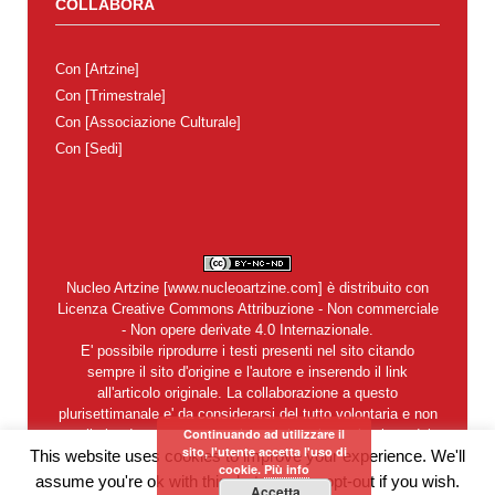
COLLABORA
Con
[Artzine]
Con
[Trimestrale]
Con
[Associazione Culturale]
Con
[Sedi]
Nucleo Artzine
[
www.nucleoartzine.com
] è distribuito con
Licenza
Creative Commons Attribuzione - Non commerciale
- Non opere derivate 4.0 Internazionale
.
E' possibile riprodurre i testi presenti nel sito citando
sempre il sito d'origine e l'autore e inserendo il link
all'articolo originale. La collaborazione a questo
plurisettimanale e' da considerarsi del tutto volontaria e non
Continuando ad utilizzare il
retribuita. In nessun caso si garantisce la restituzione dei
sito, l'utente accetta l'uso di
This website uses cookies to improve your experience. We'll
materiali inviati alla redazione. Del contenuto degli articoli e
cookie.
Più info
degli annunci pubblicitari sono legalmente responsabili i
assume you're ok with this, but you can opt-out if you wish.
Accetta