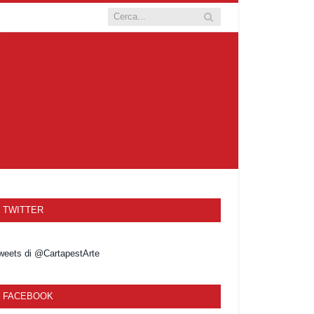
TWITTER
weets di @CartapestArte
FACEBOOK