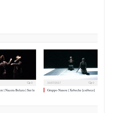
0
31/07/2017
0
re | Nacera Belaza | Sur le
Gruppo Nanou | Xebeche [csèbece]