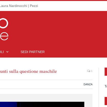
Laura Nardinocchi | Pezzi
LI
SEDI PARTNER
unti sulla questione maschile
1
DANZA
T