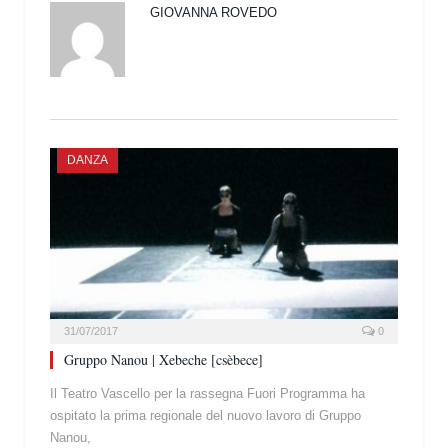
GIOVANNA ROVEDO
DANZA
31/07/2017
0
Gruppo Nanou | Xebeche [csèbece]
Il Teatro Vascello per la rassegna Fuori Programma ha
ospitato la prima regionale del nuovo lavoro di Gruppo
Nanou,