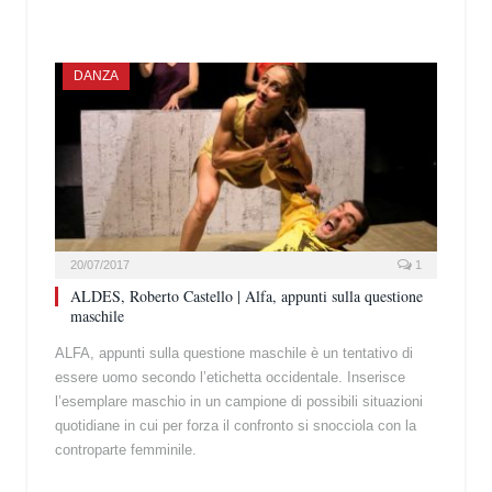
DANZA
20/07/2017
1
ALDES, Roberto Castello | Alfa, appunti sulla questione
maschile
ALFA, appunti sulla questione maschile è un tentativo di
essere uomo secondo l’etichetta occidentale. Inserisce
l’esemplare maschio in un campione di possibili situazioni
quotidiane in cui per forza il confronto si snocciola con la
controparte femminile.