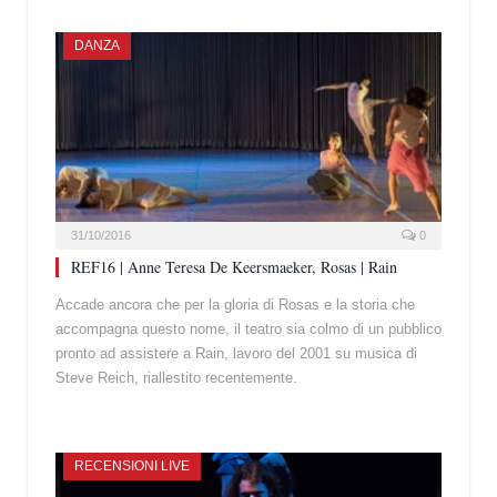
DANZA
31/10/2016
0
REF16 | Anne Teresa De Keersmaeker, Rosas | Rain
Accade ancora che per la gloria di Rosas e la storia che
accompagna questo nome, il teatro sia colmo di un pubblico
pronto ad assistere a Rain, lavoro del 2001 su musica di
Steve Reich, riallestito recentemente.
RECENSIONI LIVE