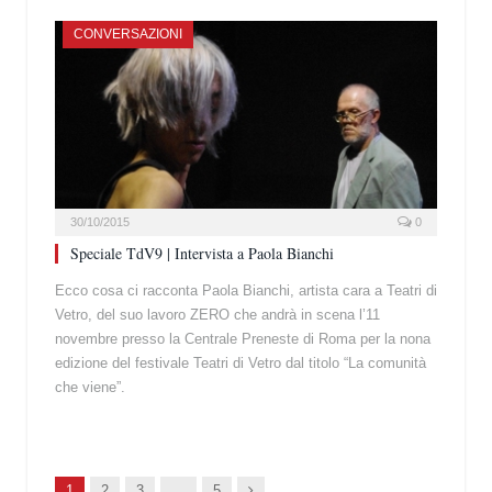
CONVERSAZIONI
30/10/2015
0
Speciale TdV9 | Intervista a Paola Bianchi
Ecco cosa ci racconta Paola Bianchi, artista cara a Teatri di
Vetro, del suo lavoro ZERO che andrà in scena l’11
novembre presso la Centrale Preneste di Roma per la nona
edizione del festivale Teatri di Vetro dal titolo “La comunità
che viene”.
Succ.
1
2
3
…
5