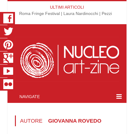
ULTIMI ARTICOLI
Roma Fringe Festival | Laura Nardinocchi | Pezzi
K
R
T
S
E
R
NAVIGATE
AUTORE
GIOVANNA ROVEDO