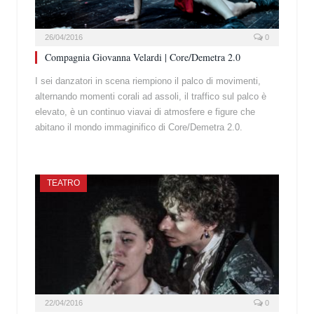
26/04/2016
0
Compagnia Giovanna Velardi | Core/Demetra 2.0
I sei danzatori in scena riempiono il palco di movimenti,
alternando momenti corali ad assoli, il traffico sul palco è
elevato, è un continuo viavai di atmosfere e figure che
abitano il mondo immaginifico di Core/Demetra 2.0.
TEATRO
22/04/2016
0