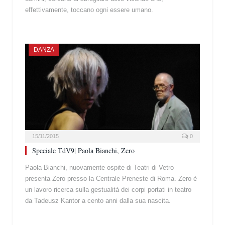
effettivamente, toccano ogni essere umano.
DANZA
15/11/2015
0
Speciale TdV9| Paola Bianchi, Zero
Paola Bianchi, nuovamente ospite di Teatri di Vetro
presenta Zero presso la Centrale Preneste di Roma. Zero è
un lavoro ricerca sulla gestualità dei corpi portati in teatro
da Tadeusz Kantor a cento anni dalla sua nascita.