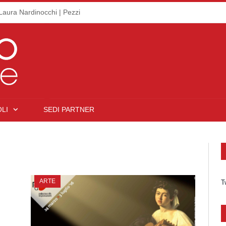
Laura Nardinocchi | Pezzi
LI
SEDI PARTNER
ARTE
T