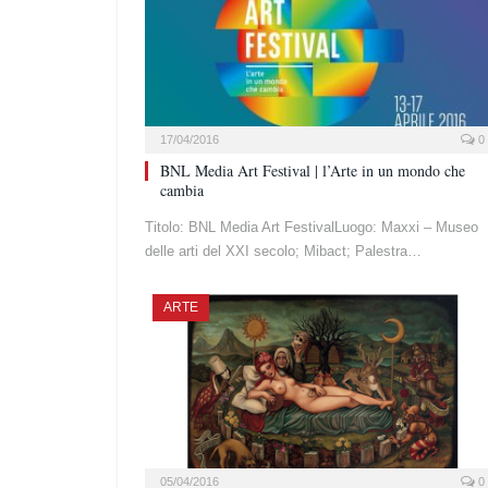
17/04/2016
0
BNL Media Art Festival | l’Arte in un mondo che
cambia
Titolo: BNL Media Art FestivalLuogo: Maxxi – Museo
delle arti del XXI secolo; Mibact; Palestra…
ARTE
05/04/2016
0