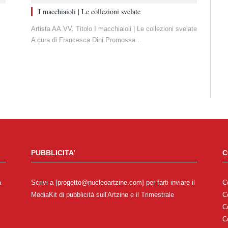
I macchiaioli | Le collezioni svelate
Artista AA.VV. Titolo I macchiaioli | Le collezioni svelate
A cura di Francesca Dini Promossa…
PUBBLICITA’
C
a
Scrivi a [progetto@nucleoartzine.com] per farti inviare il
C
MediaKit di pubblicità sull'Artzine e il Trimestrale
C
C
C