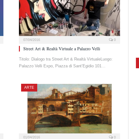
07/04/2016
0
Street Art & Realtà Virtuale a Palazzo Velli
Titolo: Dialogo tra Street Art & Realtà VirtualeLuogo:
Palazzo Velli Expo, Piazza di Sant’Egidio 101…
ARTE
01/04/2016
0