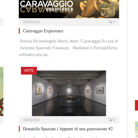
02/06/2016
0
Caravaggio Experience
Artista Michelangelo Merisi detto “Caravaggio”A cura di
Azienda Speciale Palaexpo, Medialart e Roma&Roma
srlRealizzata da…
ARTE
03/05/2016
0
Donatella Spaziani | Appunti di una generazione #2