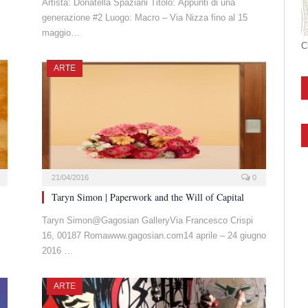
Artista: Donatella Spaziani Titolo: Appunti di una
generazione #2 Luogo: Macro – Via Nizza fino al 15
maggio…
C
ARTE
21/04/2016
0
Taryn Simon | Paperwork and the Will of Capital
Taryn Simon@Gagosian GalleryVia Francesco Crispi
16, 00187 Romawww.gagosian.com14 aprile – 24 giugno
2016 …
ARTE