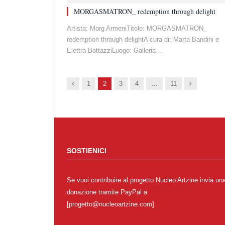
MORGASMATRON_ redemption through delight
Artista: Morg ArmeniTitolo: MORGASMATRON_
redemption through delightA cura di: Marta Bandini e
Elettra BottazziLuogo: Galleria…
Prec.
Succ.
1
2
3
4
…
11
SOSTIENICI
Se vuoi contribuire al progetto Nucleo Artzine invia un
donazione tramite PayPal a
[progetto@nucleoartzine.com]