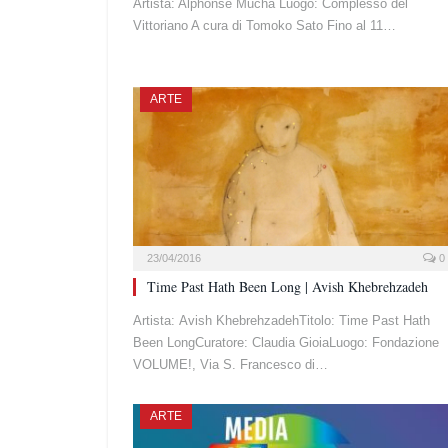
Artista: Alphonse Mucha Luogo: Complesso del
Vittoriano A cura di Tomoko Sato Fino al 11…
ARTE
23/04/2016
0
Time Past Hath Been Long | Avish Khebrehzadeh
Artista: Avish KhebrehzadehTitolo: Time Past Hath
Been LongCuratore: Claudia GioiaLuogo: Fondazione
VOLUME!, Via S. Francesco di…
ARTE