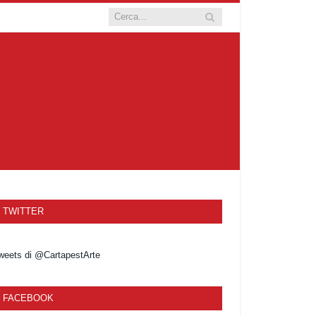
TWITTER
weets di @CartapestArte
FACEBOOK