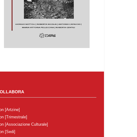
OLLABORA
on
[Artzine]
on
[Trimestrale]
on
[Associazione Culturale]
on
[Sedi]