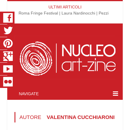
ULTIMI ARTICOLI
Roma Fringe Festival | Laura Nardinocchi | Pezzi
K
R
T
S
E
R
NAVIGATE
AUTORE
VALENTINA CUCCHIARONI