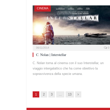
CINEMA
06/11/2014
0
C. Nolan | Interstellar
C. Nolan torna al cinema con il suo Interstellar, un
viaggio intergalattico che ha come obiettivo la
sopravvivenza della specie umana.
Succ.
1
2
3
…
13