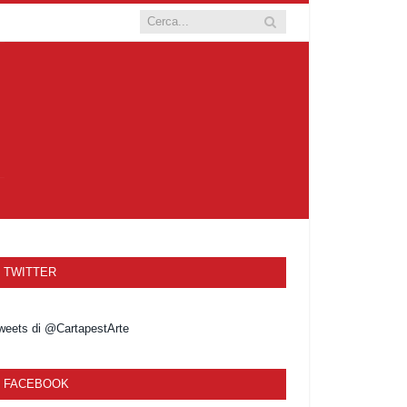
TWITTER
weets di @CartapestArte
FACEBOOK