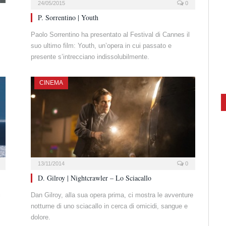
24/05/2015
0
P. Sorrentino | Youth
Paolo Sorrentino ha presentato al Festival di Cannes il
suo ultimo film: Youth, un’opera in cui passato e
presente s’intrecciano indissolubilmente.
CINEMA
13/11/2014
0
D. Gilroy | Nightcrawler – Lo Sciacallo
i
Dan Gilroy, alla sua opera prima, ci mostra le avventure
notturne di uno sciacallo in cerca di omicidi, sangue e
dolore.