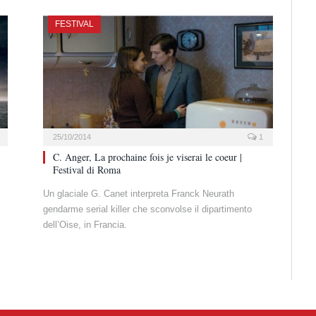
FESTIVAL
25/10/2014
1
C. Anger, La prochaine fois je viserai le coeur |
Festival di Roma
Un glaciale G. Canet interpreta Franck Neurath
gendarme serial killer che sconvolse il dipartimento
dell’Oise, in Francia.