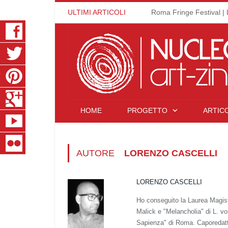
ULTIMI ARTICOLI
Roma Fringe Festival | 
K
R
T
S
HOME
PROGETTO
ARTICO
E
R
AUTORE
LORENZO CASCELLI
LORENZO CASCELLI
Ho conseguito la Laurea Magistr
Malick e "Melancholia" di L. von
Sapienza" di Roma. Caporedatto