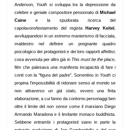
Anderson,
Youth
si sviluppa tra la depressione da
celebre e geniale compositore pensionato di
Michael
Caine
e la spudorata ricerca del
capolavoro/testamento del regista
Harvey Keitel
,
avviluppandosi in un estremo manierismo di facciata,
maldestro nel definire un pregnante quadro
psicologico dei protagonisti e dei loro rapporti affettivi;
cosa avvenuta per altro già in
This must be the place
,
film che palesava una manifesta incapacità di fare i
conti con la “figura del padre”. Sorrentino in
Youth
ci
propina l’impossibilità di ridonare senso al mondo se
non attraverso un
già stato
, ovvero una finta
elaborazione, a cui fanno da contorno personaggi ben
oltre il limite del
non sense
come il marxiano Diego
Armando Maradona e il levitante monaco buddhista.
Sebbene entrambi i protagonisti siano in parte la
naturale evoluzione di Jep Gambardella e del suo