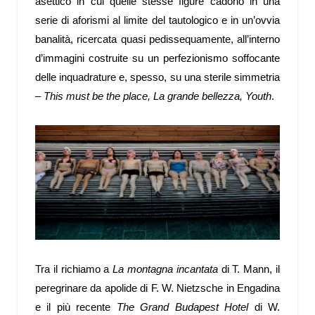
asettico in cui quelle stesse figure cadono in una
serie di aforismi al limite del tautologico e in un’ovvia
banalità, ricercata quasi pedissequamente, all’interno
d’immagini costruite su un perfezionismo soffocante
delle inquadrature e, spesso, su una sterile simmetria
–
This must be the place, La grande bellezza, Youth
.
Tra il richiamo a
La montagna incantata
di T. Mann, il
peregrinare da apolide di F. W. Nietzsche in Engadina
e il più recente
The Grand Budapest Hotel
di W.