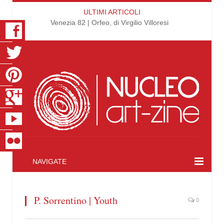
ULTIMI ARTICOLI
Venezia 82 | Orfeo, di Virgilio Villoresi
K
R
T
S
E
R
NAVIGATE
P. Sorrentino | Youth
0