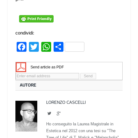
condividi:
Facebook
Twitter
WhatsApp
Share
Send article as PDF
AUTORE
LORENZO CASCELLI
Twitter
Google+
Ho conseguito la Laurea Magistrale in
Estetica nel 2012 con una tesi su "The
Tree of Life" di T. Malick e "Melancholia"