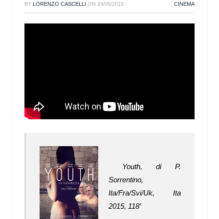
BY
LORENZO CASCELLI
ON
24/05/2015
·
CINEMA
Youth, di P.
Sorrentino,
Ita/Fra/Svi/Uk, Ita
2015, 118′