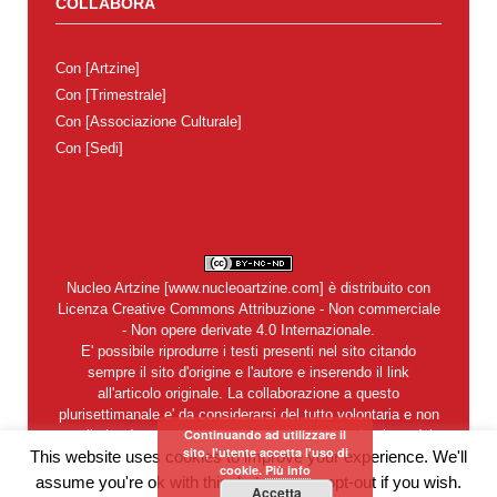
COLLABORA
Con
[Artzine]
Con
[Trimestrale]
Con
[Associazione Culturale]
Con
[Sedi]
Nucleo Artzine
[
www.nucleoartzine.com
] è distribuito con
Licenza
Creative Commons Attribuzione - Non commerciale
- Non opere derivate 4.0 Internazionale
.
E' possibile riprodurre i testi presenti nel sito citando
sempre il sito d'origine e l'autore e inserendo il link
all'articolo originale. La collaborazione a questo
plurisettimanale e' da considerarsi del tutto volontaria e non
Continuando ad utilizzare il
retribuita. In nessun caso si garantisce la restituzione dei
sito, l'utente accetta l'uso di
This website uses cookies to improve your experience. We'll
materiali inviati alla redazione. Del contenuto degli articoli e
cookie.
Più info
degli annunci pubblicitari sono legalmente responsabili i
assume you're ok with this, but you can opt-out if you wish.
Accetta