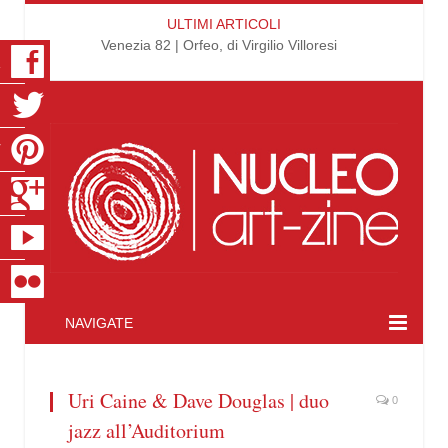
ULTIMI ARTICOLI
Venezia 82 | Orfeo, di Virgilio Villoresi
K
R
T
S
E
R
NAVIGATE
Uri Caine & Dave Douglas | duo
0
jazz all’Auditorium