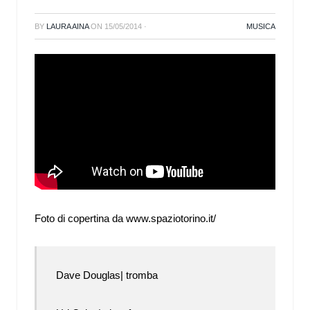
BY
LAURA AINA
ON
15/05/2014
·
MUSICA
Foto di copertina da www.spaziotorino.it/
Dave Douglas| tromba