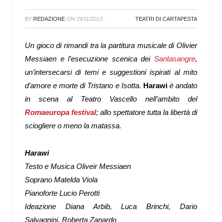
BY
REDAZIONE
ON
29/11/2013
·
TEATRI DI CARTAPESTA
Un gioco di rimandi tra la partitura musicale di Olivier
Messiaen e l’esecuzione scenica dei
Santasangre
,
un’intersecarsi di temi e suggestioni ispirati al mito
d’amore e morte di Tristano e Isotta.
Harawi
è andato
in scena al Teatro Vascello nell’ambito del
Romaeuropa festival
; allo spettatore tutta la libertà di
sciogliere o meno la matassa.
Harawi
Testo e Musica
Oliveir Messiaen
Soprano
Matelda Viola
Pianoforte
Lucio Perotti
Ideazione
Diana Arbib, Luca Brinchi, Dario
Salvagnini, Roberta Zanardo