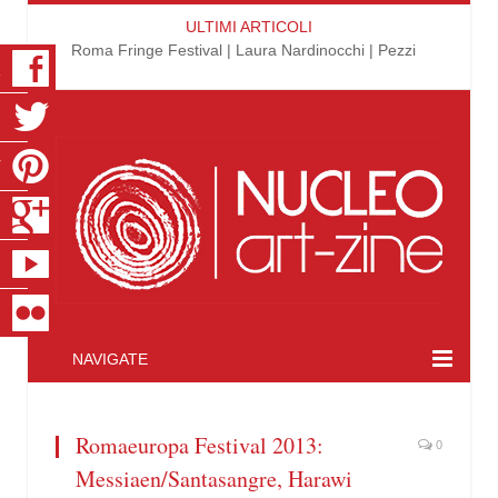
ULTIMI ARTICOLI
Roma Fringe Festival | Laura Nardinocchi | Pezzi
K
R
T
S
E
R
NAVIGATE
Romaeuropa Festival 2013:
0
Messiaen/Santasangre, Harawi