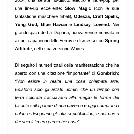
2014: u
na serata nu-disco, electro e indie-pop per
una line-up eccellente:
Slow Magic
(con le sue
fantastiche maschere tribali)
, Odesza, Craft Spells,
Yung Gud, Blue Hawaii e Lindsay Lovend
.
N
ei
grandi spazi de La Dogana, nuova venue ricavata in
alcuni capannoni delle Ferrovie dismessi con
Spring
Attitude
, nella sua versione Waves.
Di seguito i numeri totali della manifestazione che ha
aperto con una citazione “importante” di
Gombrich
:
“Non esiste in realtà una cosa chiamata arte.
Esistono solo gli artisti: uomini che un tempo con
terra colorata tracciavano alla meglio le forme del
bisonte sulla parete di una caverna e oggi comprano i
colori e disegnano gli affissi pubblicitari, e nel corso
dei secoli fecero parecchie cose”