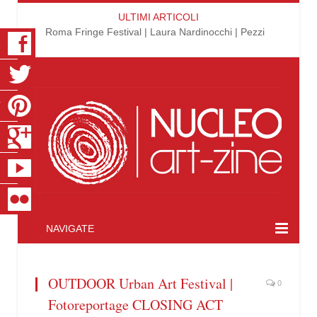
ULTIMI ARTICOLI
Roma Fringe Festival | Laura Nardinocchi | Pezzi
K
R
T
S
E
R
NAVIGATE
OUTDOOR Urban Art Festival |
0
Fotoreportage CLOSING ACT