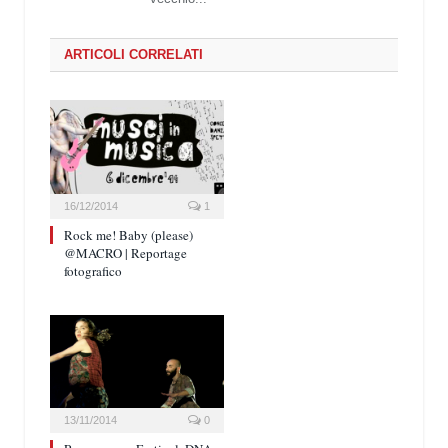
ARTICOLI CORRELATI
16/12/2014
1
Rock me! Baby (please)
@MACRO | Reportage
fotografico
13/11/2014
0