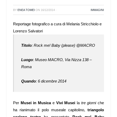
BY
ENEA TOMEI
ON
16/12/2014
·
IMMAGINI
Reportage fotografico a cura di Melania Stricchiolo e
Lorenzo Salvatori
Titolo
: Rock me! Baby (please) @MACRO
Luogo
:
Museo MACRO, Via Nizza 138 –
Roma
Quando
:
6 dicembre 2014
Per
Musei in Musica
e
Vivi Musei
la
tre giorni
che
ha rianimato il polo museale capitolino,
triangolo
scaleno teatro
ha presentato
Rock me! Baby