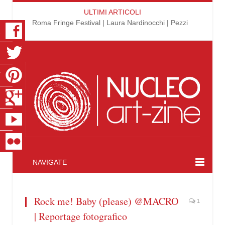
ULTIMI ARTICOLI
Roma Fringe Festival | Laura Nardinocchi | Pezzi
K
R
T
S
E
R
NAVIGATE
Rock me! Baby (please) @MACRO
1
| Reportage fotografico