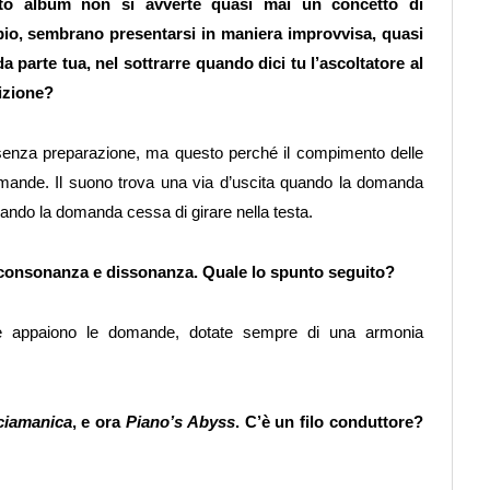
to album non si avverte quasi mai un concetto di
mpio, sembrano presentarsi in maniera improvvisa, quasi
 parte tua, nel sottrarre quando dici tu l’ascoltatore al
sizione?
no senza preparazione, ma questo perché il compimento delle
domande. Il suono trova una via d’uscita quando la domanda
uando la domanda cessa di girare nella testa.
 consonanza e dissonanza. Quale lo spunto seguito?
se appaiono le domande, dotate sempre di una armonia
ciamanica
, e ora
Piano’s Abyss
. C’è un filo conduttore?