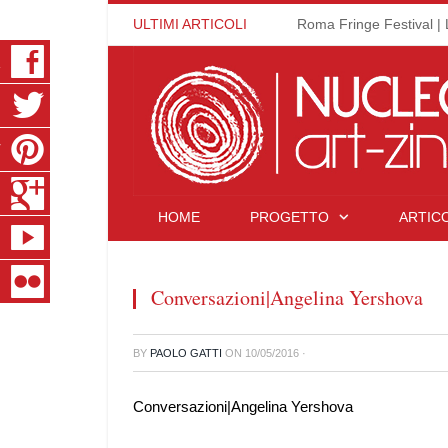
ULTIMI ARTICOLI
Roma Fringe Festival | 
K
R
T
S
HOME
PROGETTO
ARTICO
E
R
Conversazioni|Angelina Yershova
BY
PAOLO GATTI
ON
10/05/2016
·
Conversazioni|Angelina Yershova