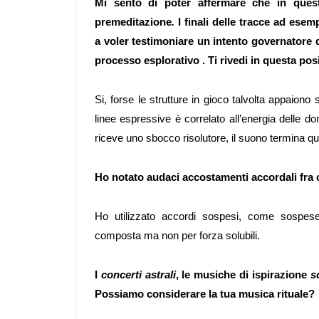
Mi sento di poter affermare che in ques
premeditazione
.
I finali delle tracce ad ese
a voler testimoniare un intento governatore da
processo esplorativo . Ti rivedi in questa po
Si, forse le strutture in gioco talvolta appaio
linee espressive è correlato all’energia delle 
riceve uno sbocco risolutore, il suono termina q
Ho notato audaci accostamenti accordali fra
Ho utilizzato accordi sospesi, come sospe
composta ma non per forza solubili.
I
concerti astrali
, le musiche di ispirazione
s
Possiamo considerare la tua musica rituale?