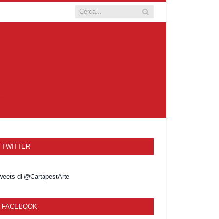
TWITTER
weets di @CartapestArte
FACEBOOK