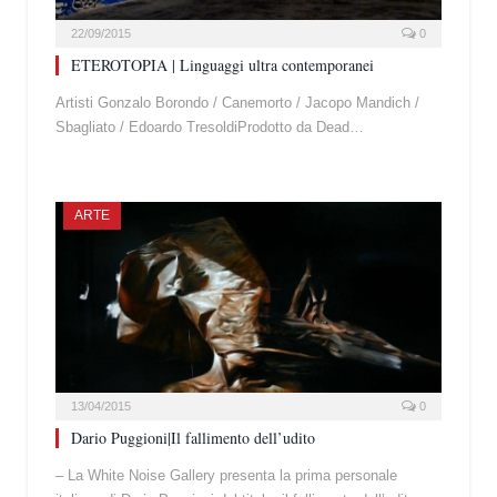
22/09/2015
0
ETEROTOPIA | Linguaggi ultra contemporanei
Artisti Gonzalo Borondo / Canemorto / Jacopo Mandich /
Sbagliato / Edoardo TresoldiProdotto da Dead…
ARTE
13/04/2015
0
Dario Puggioni|Il fallimento dell’udito
– La White Noise Gallery presenta la prima personale