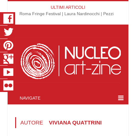
ULTIMI ARTICOLI
Roma Fringe Festival | Laura Nardinocchi | Pezzi
K
R
T
S
E
R
NAVIGATE
AUTORE
VIVIANA QUATTRINI