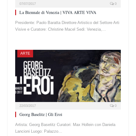
07/07/2017
0
La Biennale di Venezia | VIVA ARTE VIVA
Presidente: Paolo Baratta Direttore Artistico del Settore Arti
Visive e Curatore: Christine Macel Sedi: Venezia,…
ARTE
22/03/2017
0
Georg Baselitz | Gli Eroi
Artista: Georg Basetitz Curatori: Max Hollein con Daniela
Lancioni Luogo: Palazzo…