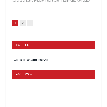
italiana di Dario Puggioni dal titolo: il fallimento dell’udito.
Succ.
1
2
TWITTER
Tweets di @CartapestArte
FACEBOOK