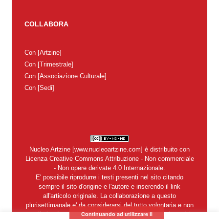
COLLABORA
Con
[Artzine]
Con
[Trimestrale]
Con
[Associazione Culturale]
Con
[Sedi]
Nucleo Artzine
[
www.nucleoartzine.com
] è distribuito con
Licenza
Creative Commons Attribuzione - Non commerciale
- Non opere derivate 4.0 Internazionale
.
E' possibile riprodurre i testi presenti nel sito citando
sempre il sito d'origine e l'autore e inserendo il link
all'articolo originale. La collaborazione a questo
plurisettimanale e' da considerarsi del tutto volontaria e non
Continuando ad utilizzare il
retribuita. In nessun caso si garantisce la restituzione dei