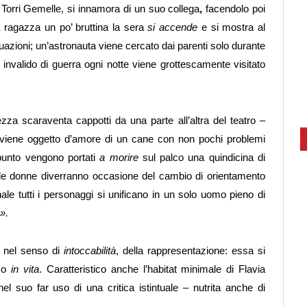
 Torri Gemelle, si innamora di un suo collega
,
facendolo poi
a ragazza un po’ bruttina la sera
si accende
e si mostra al
zioni; un’astronauta viene cercato dai parenti solo durante
n invalido di guerra ogni notte viene grottescamente visitato
za scaraventa cappotti da una parte all’altra del teatro
–
viene oggetto d’amore di un cane con non pochi problemi
o punto vengono portati
a morire
sul palco una quindicina di
delle donne diverranno occasione del cambio di orientamento
inale tutti i personaggi si unificano in un solo uomo pieno di
».
, nel senso di
intoccabilità
, della rappresentazione: essa si
ico
in vita
. Caratteristico anche l’habitat minimale di Flavia
el suo far uso di una critica istintuale – nutrita anche di