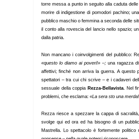
torre messa a punto in seguito alla caduta delle
morire di indigestione di pomodori pachino; un
pubblico maschio o femmina a seconda delle situa
il conto alla rovescia del lancio nello spazio; u
dalla patria.
Non mancano i coinvolgimenti del pubblico: Rez
«questo lo diamo ai poveri!» –;
una ragazza di
affettivi; finché non arriva la guerra. A quest
spettatori – tra cui chi scrive – e i cadaveri 
sessuale della coppia
Rezza-
Bellavista
. Nel f
problemi, che esclama:
«La sera sto una merda!
Rezza riesce a spezzare la cappa di sacralità
svolge qui ed ora ed ha bisogno di un pubbl
Mastrella. Lo spettacolo è fortemente politico n
nonsense
– nella quale potersi riconoscere.