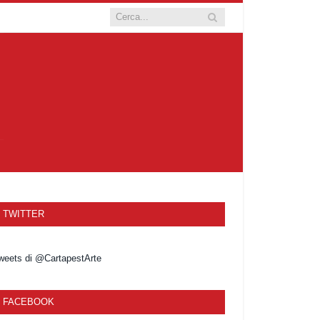
TWITTER
weets di @CartapestArte
FACEBOOK