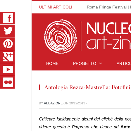
ULTIMI ARTICOLI
Roma Fringe Festival | 
K
R
T
S
HOME
PROGETTO
ARTICO
E
R
Antologia Rezza-Mastrella: Fotofini
BY
REDAZIONE
ON
20/12/2013
·
Criticare lucidamente alcuni dei cliché della n
ridere: questa è l’impresa che riesce ad
Anto