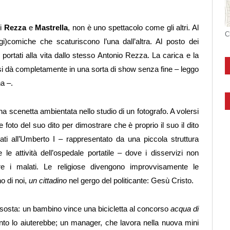
di
Rezza
e
Mastrella
, non è uno spettacolo come gli altri. Al
C
gi)comiche che scaturiscono l’una dall’altra. Al posto dei
 portati alla vita dallo stesso Antonio Rezza. La carica e la
si dà completamente in una sorta di show senza fine – leggo
a –.
na scenetta ambientata nello studio di un fotografo. A volersi
e foto del suo dito per dimostrare che è proprio il suo il dito
ati all’Umberto I – rappresentato da una piccola struttura
e le attività dell’ospedale portatile – dove i disservizi non
 i malati. Le religiose divengono improvvisamente le
no di noi,
un cittadino
nel gergo del politicante: Gesù Cristo.
sosta: un bambino vince una bicicletta al concorso
acqua di
anto lo aiuterebbe; un manager, che lavora nella nuova mini