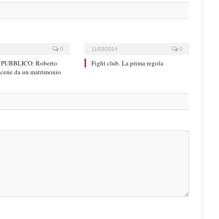
0
11/03/2014
0
PUBBLICO: Roberto
Fight club. La prima regola
Scene da un matrimonio