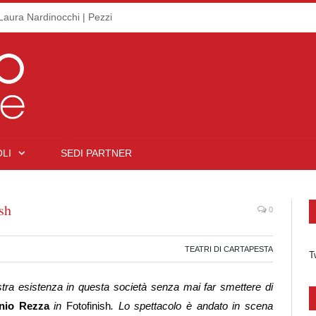
Laura Nardinocchi | Pezzi
LI
SEDI PARTNER
sh
0
TEATRI DI CARTAPESTA
T
ostra esistenza in questa società senza mai far smettere di
nio Rezza
in
Fotofinish
. Lo spettacolo è andato in scena