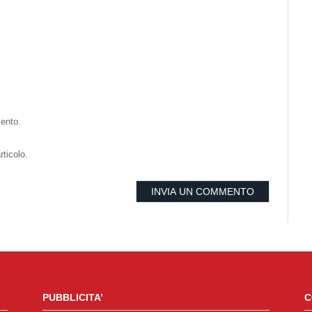
mento.
rticolo.
PUBBLICITA’
C