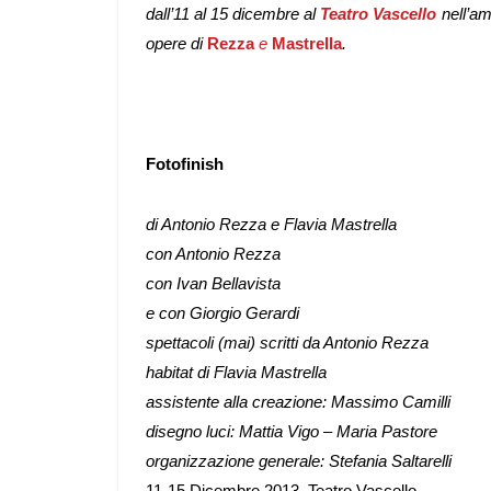
dall’11 al 15 dicembre al
Teatro Vascello
nell’amb
opere di
Rezza
e
Mastrella
.
Fotofinish
di
Antonio Rezza e Flavia Mastrella
con
Antonio Rezza
con
Ivan Bellavista
e con
Giorgio Gerardi
spettacoli (mai) scritti da
Antonio Rezza
habitat di
Flavia Mastrella
assistente alla creazione:
Massimo Camilli
disegno luci:
Mattia Vigo – Maria Pastore
organizzazione generale:
Stefania Saltarelli
11-15 Dicembre 2013, Teatro Vascello