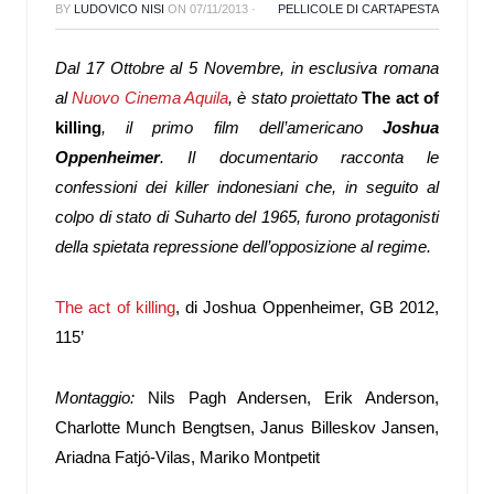
BY
LUDOVICO NISI
ON
07/11/2013
·
PELLICOLE DI CARTAPESTA
Dal 17 Ottobre al 5 Novembre, in esclusiva romana
al
Nuovo Cinema Aquila
, è stato proiettato
The act of
killing
, il primo film dell’americano
Joshua
Oppenheimer
. Il documentario racconta le
confessioni dei killer indonesiani che, in seguito al
colpo di stato di Suharto del 1965, furono protagonisti
della spietata repressione dell’opposizione al regime.
The act of killing
, di Joshua Oppenheimer, GB 2012,
115’
Montaggio:
Nils Pagh Andersen, Erik Anderson,
Charlotte Munch Bengtsen, Janus Billeskov Jansen,
Ariadna Fatjό-Vilas, Mariko Montpetit