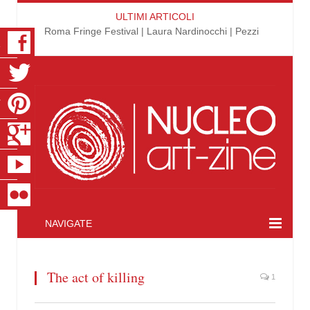
ULTIMI ARTICOLI
Roma Fringe Festival | Laura Nardinocchi | Pezzi
K
R
T
S
E
R
NAVIGATE
The act of killing
1