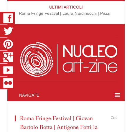
ULTIMI ARTICOLI
Roma Fringe Festival | Laura Nardinocchi | Pezzi
K
R
T
S
E
R
NAVIGATE
Roma Fringe Festival | Giovan
0
Bartolo Botta | Antigone Fotti la