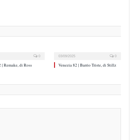
0
03/09/2025
0
 | Remake, di Ross
Venezia 82 | Barrio Triste, di Stillz