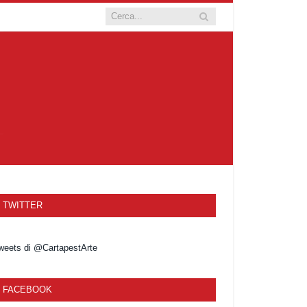
TWITTER
weets di @CartapestArte
FACEBOOK