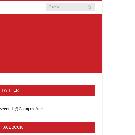
TWITTER
weets di @CartapestArte
FACEBOOK