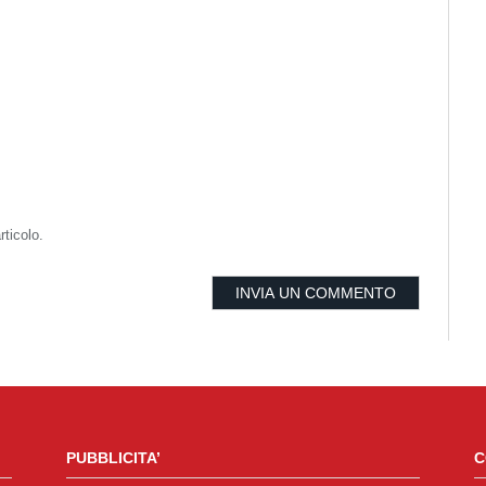
rticolo.
PUBBLICITA’
C