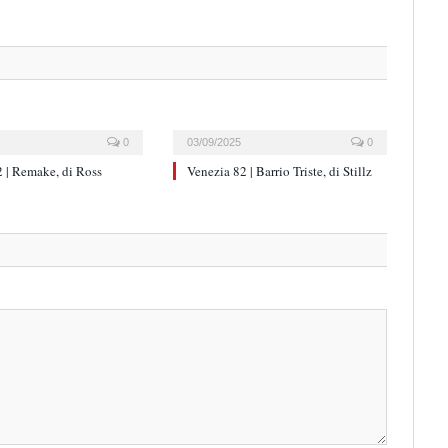
0
03/09/2025
0
 | Remake, di Ross
Venezia 82 | Barrio Triste, di Stillz