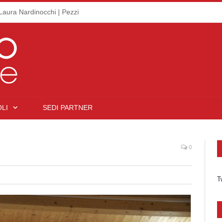
Laura Nardinocchi | Pezzi
LI
SEDI PARTNER
0
T