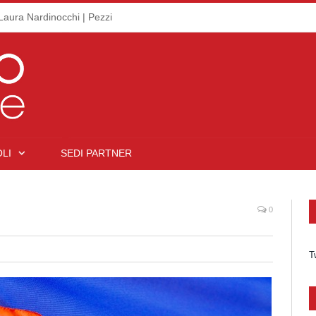
Laura Nardinocchi | Pezzi
LI
SEDI PARTNER
0
T