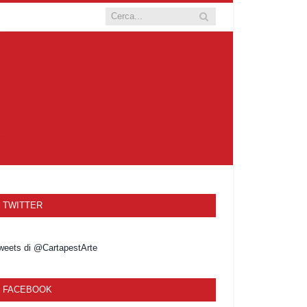
TWITTER
weets di @CartapestArte
FACEBOOK