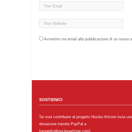
Avvertimi via email alla pubblicazione di un nuovo a
SOSTIENICI
Se vuoi contribuire al progetto Nucleo Artzine invia un
donazione tramite PayPal a
[progetto@nucleoartzine.com]