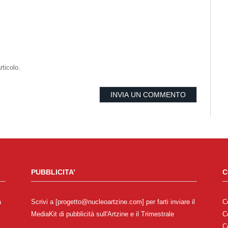
rticolo.
PUBBLICITA’
C
a
Scrivi a [progetto@nucleoartzine.com] per farti inviare il
C
MediaKit di pubblicità sull'Artzine e il Trimestrale
C
C