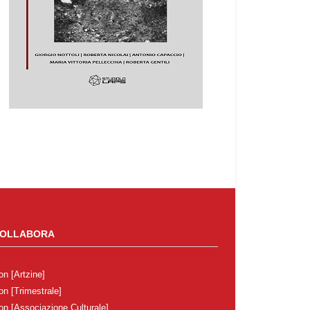
OLLABORA
on
[Artzine]
on
[Trimestrale]
on
[Associazione Culturale]