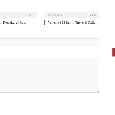
0
03/09/2025
0
 | Remake, di Ross
Venezia 82 | Barrio Triste, di Stillz