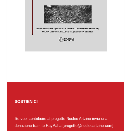
SOSTIENICI
Se vuoi contribuire al progetto Nucleo Artzine invia una
donazione tramite PayPal a [progetto@nucleoartzine.com]