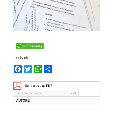
condividi:
Facebook
Twitter
WhatsApp
Share
Send article as PDF
AUTORE