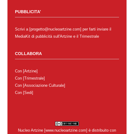
PUBBLICITA’
Scrivi a [progetto@nucleoartzine.com] per farti inviare il
MediaKit di pubblicità sull'Artzine e il Trimestrale
COLLABORA
Con
[Artzine]
Con
[Trimestrale]
Con
[Associazione Culturale]
Con
[Sedi]
Nucleo Artzine
[
www.nucleoartzine.com
] è distribuito con