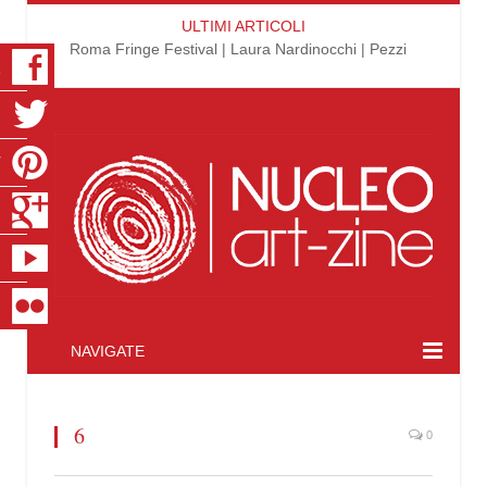
ULTIMI ARTICOLI
Roma Fringe Festival | Laura Nardinocchi | Pezzi
K
R
T
S
E
R
NAVIGATE
6
0