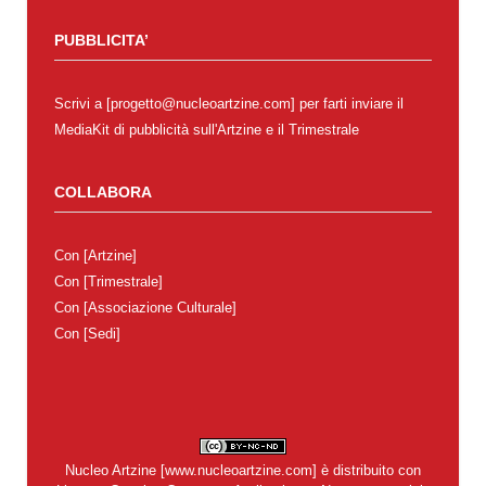
PUBBLICITA’
Scrivi a [progetto@nucleoartzine.com] per farti inviare il
MediaKit di pubblicità sull'Artzine e il Trimestrale
COLLABORA
Con
[Artzine]
Con
[Trimestrale]
Con
[Associazione Culturale]
Con
[Sedi]
Nucleo Artzine
[
www.nucleoartzine.com
] è distribuito con