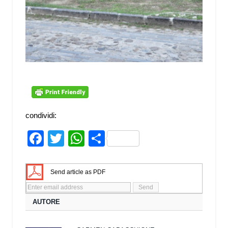
condividi:
Facebook
Twitter
WhatsApp
Share
Send article as PDF
AUTORE