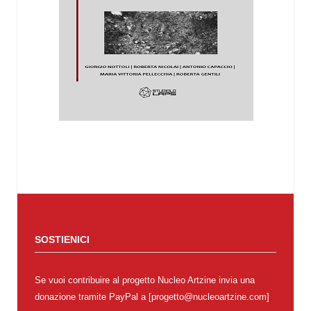
SOSTIENICI
Se vuoi contribuire al progetto Nucleo Artzine invia una
donazione tramite PayPal a [progetto@nucleoartzine.com]