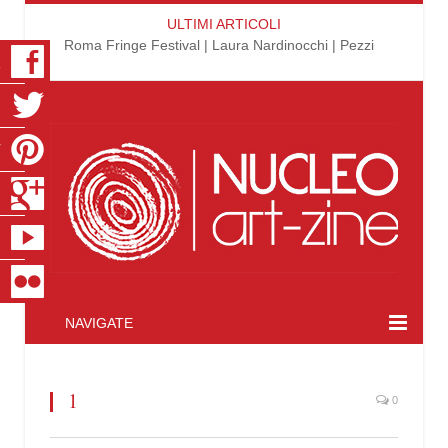
ULTIMI ARTICOLI
Roma Fringe Festival | Laura Nardinocchi | Pezzi
K
R
T
S
E
R
NAVIGATE
1
0