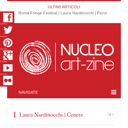
ULTIMI ARTICOLI
Roma Fringe Festival | Laura Nardinocchi | Pezzi
K
R
T
S
E
R
NAVIGATE
Laura Nardinocchi | Cenere
1