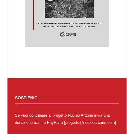
SOSTIENICI
Se vuoi contribuire al progetto Nucleo Artzine invia una
donazione tramite PayPal a [progetto@nucleoartzine.com]