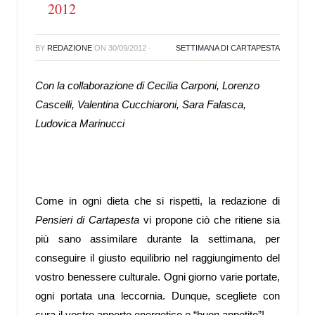
2012
BY
REDAZIONE
ON
30/09/2012
·
SETTIMANA DI CARTAPESTA
Con la collaborazione di Cecilia Carponi, Lorenzo
Cascelli, Valentina Cucchiaroni, Sara Falasca,
Ludovica Marinucci
Come in ogni dieta che si rispetti, la redazione di
Pensieri di Cartapesta
vi propone ciò che ritiene sia
più sano assimilare durante la settimana, per
conseguire il giusto equilibrio nel raggiungimento del
vostro benessere culturale. Ogni giorno varie portate,
ogni portata una leccornia. Dunque, scegliete con
cura il vostro apporto energetico e “buon appetito”!