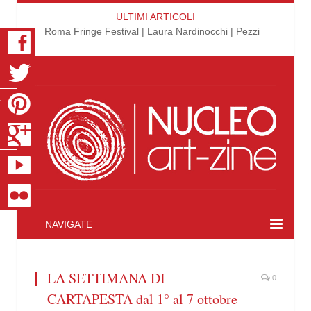
ULTIMI ARTICOLI
Roma Fringe Festival | Laura Nardinocchi | Pezzi
K
R
T
S
E
R
NAVIGATE
LA SETTIMANA DI
0
CARTAPESTA dal 1° al 7 ottobre