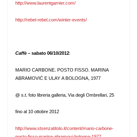
http://www.laurentgarnier.com/
http://rebel-rebel.com/winter-events/
Caffè –
sabato 06/10/2012
:
MARIO CARBONE. POSTO FISSO. MARINA
ABRAMOVIĆ E ULAY A BOLOGNA, 1977
@ s.t. foto libreria galleria,
Via degli Ombrellari, 25
fino al 10 ottobre 2012
http://www.stsenzatitolo.it/content/mario-carbone-
posto-fisso-marina-abramovi-bologna-1977