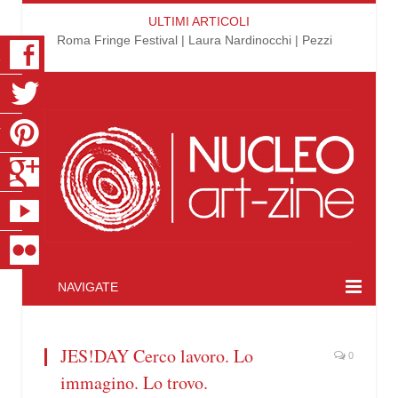
ULTIMI ARTICOLI
Roma Fringe Festival | Laura Nardinocchi | Pezzi
K
R
T
S
E
R
NAVIGATE
JES!DAY Cerco lavoro. Lo
0
immagino. Lo trovo.