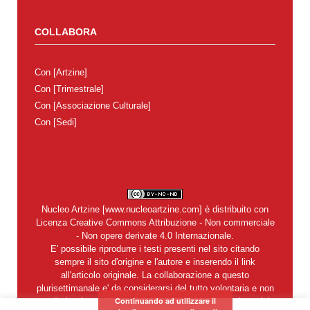
COLLABORA
Con
[Artzine]
Con
[Trimestrale]
Con
[Associazione Culturale]
Con
[Sedi]
Nucleo Artzine
[
www.nucleoartzine.com
] è distribuito con
Licenza
Creative Commons Attribuzione - Non commerciale
- Non opere derivate 4.0 Internazionale
.
E' possibile riprodurre i testi presenti nel sito citando
sempre il sito d'origine e l'autore e inserendo il link
all'articolo originale. La collaborazione a questo
plurisettimanale e' da considerarsi del tutto volontaria e non
Continuando ad utilizzare il
retribuita. In nessun caso si garantisce la restituzione dei