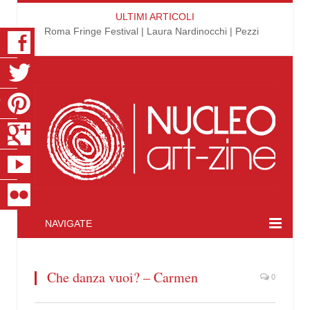
ULTIMI ARTICOLI
Roma Fringe Festival | Laura Nardinocchi | Pezzi
K
R
T
S
E
R
NAVIGATE
Che danza vuoi? – Carmen
0