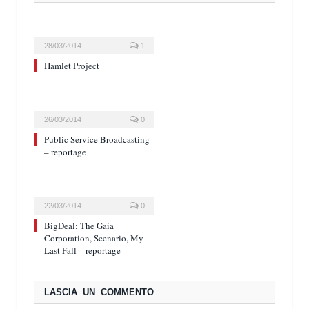
28/03/2014
1
Hamlet Project
26/03/2014
0
Public Service Broadcasting
– reportage
22/03/2014
0
BigDeal: The Gaia
Corporation, Scenario, My
Last Fall – reportage
LASCIA UN COMMENTO