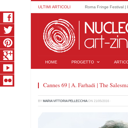
ULTIMI ARTICOLI
Roma Fringe Festival | 
K
R
T
S
HOME
PROGETTO
ARTICO
E
R
Cannes 69 | A. Farhadi | The Salesm
BY
MARIA VITTORIA PELLECCHIA
ON
21/05/2016
·