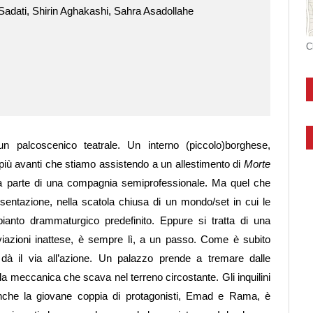
adati, Shirin Aghakashi, Sahra Asadollahe
C
un palcoscenico teatrale. Un interno (piccolo)borghese,
più avanti che stiamo assistendo a un allestimento di
Morte
da parte di una compagnia semiprofessionale. Ma quel che
sentazione, nella scatola chiusa di un mondo/set in cui le
pianto drammaturgico predefinito. Eppure si tratta di una
deviazioni inattese, è sempre lì, a un passo. Come è subito
dà il via all’azione. Un palazzo prende a tremare dalle
la meccanica che scava nel terreno circostante. Gli inquilini
Anche la giovane coppia di protagonisti, Emad e Rama, è