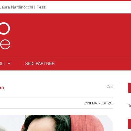
Laura Nardinocchi | Pezzi
LI
SEDI PARTNER
an
0
CINEMA
,
FESTIVAL
T