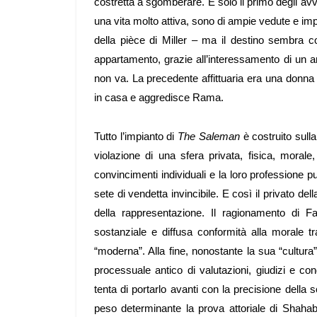
costretta a sgomberare. È solo il primo degli av
una vita molto attiva, sono di ampie vedute e impegn
della pièce di Miller – ma il destino sembra con
appartamento, grazie all’interessamento di un 
non va. La precedente affittuaria era una donna 
in casa e aggredisce Rama.
Tutto l’impianto di
The Saleman
è costruito sulla
violazione di una sfera privata, fisica, morale, i
convincimenti individuali e la loro professione p
sete di vendetta invincibile. E così il privato del
della rappresentazione. Il ragionamento di Fa
sostanziale e diffusa conformità alla morale tra
“moderna”. Alla fine, nonostante la sua “cultur
processuale antico di valutazioni, giudizi e 
tenta di portarlo avanti con la precisione della
peso determinante la prova attoriale di Shahab