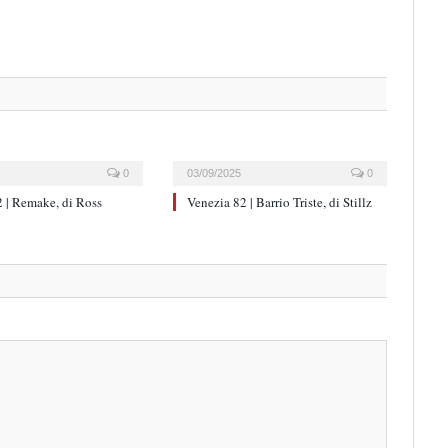
0
03/09/2025
0
 | Remake, di Ross
Venezia 82 | Barrio Triste, di Stillz