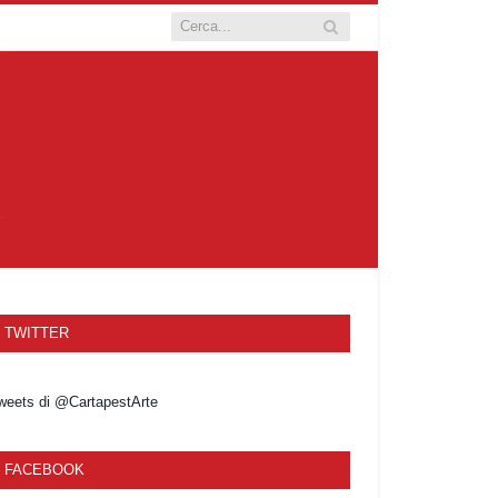
TWITTER
weets di @CartapestArte
FACEBOOK