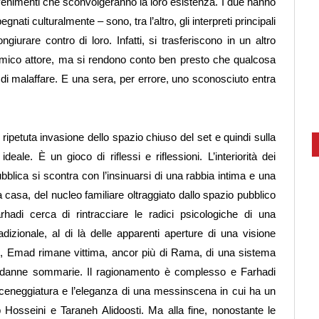
venimenti che sconvolgeranno la loro esistenza. I due hanno
ati culturalmente – sono, tra l’altro, gli interpreti principali
giurare contro di loro. Infatti, si trasferiscono in un altro
amico attore, ma si rendono conto ben presto che qualcosa
di malaffare. E una sera, per errore, uno sconosciuto entra
 ripetuta invasione dello spazio chiuso del set e quindi sulla
deale. È un gioco di riflessi e riflessioni. L’interiorità dei
ubblica si scontra con l’insinuarsi di una rabbia intima e una
la casa, del nucleo familiare oltraggiato dallo spazio pubblico
rhadi cerca di rintracciare le radici psicologiche di una
dizionale, al di là delle apparenti aperture di una visione
a”, Emad rimane vittima, ancor più di Rama, di una sistema
condanne sommarie. Il ragionamento è complesso e Farhadi
 sceneggiatura e l’eleganza di una messinscena in cui ha un
 Hosseini e Taraneh Alidoosti. Ma alla fine, nonostante le