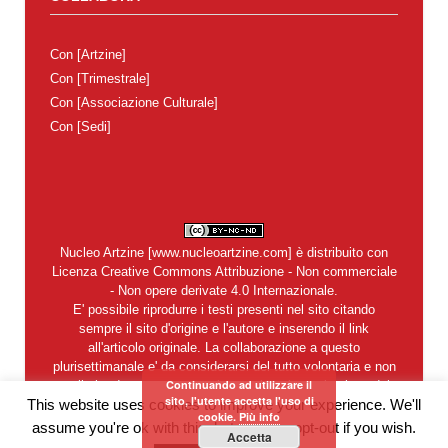
Con
[Artzine]
Con
[Trimestrale]
Con
[Associazione Culturale]
Con
[Sedi]
Nucleo Artzine
[
www.nucleoartzine.com
] è distribuito con
Licenza
Creative Commons Attribuzione - Non commerciale
- Non opere derivate 4.0 Internazionale
.
E' possibile riprodurre i testi presenti nel sito citando
sempre il sito d'origine e l'autore e inserendo il link
all'articolo originale. La collaborazione a questo
plurisettimanale e' da considerarsi del tutto volontaria e non
Continuando ad utilizzare il
retribuita. In nessun caso si garantisce la restituzione dei
sito, l'utente accetta l'uso di
This website uses cookies to improve your experience. We'll
materiali inviati alla redazione. Del contenuto degli articoli e
cookie.
Più info
degli annunci pubblicitari sono legalmente responsabili i
assume you're ok with this, but you can opt-out if you wish.
Accetta
singoli autori.