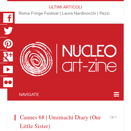
ULTIMI ARTICOLI
Roma Fringe Festival | Laura Nardinocchi | Pezzi
K
R
T
S
E
R
NAVIGATE
Cannes 68 | Umimachi Diary (Our
0
Little Sister)