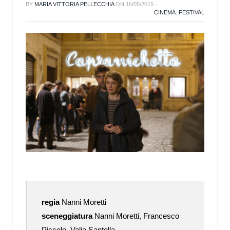
BY
MARIA VITTORIA PELLECCHIA
ON
16/05/2015
·
CINEMA
,
FESTIVAL
regia
Nanni Moretti
sceneggiatura
Nanni Moretti, Francesco
Piccolo, Valia Santella