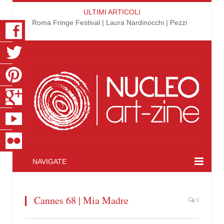
ULTIMI ARTICOLI
Roma Fringe Festival | Laura Nardinocchi | Pezzi
K
R
T
S
E
R
NAVIGATE
Cannes 68 | Mia Madre
0